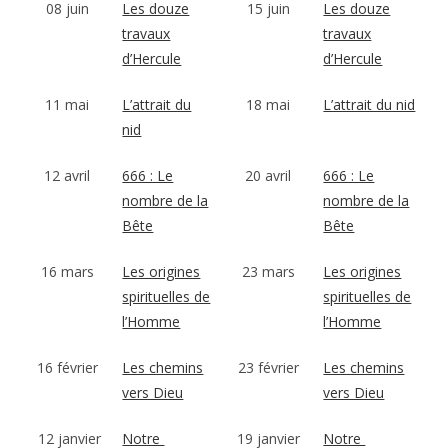
08 juin
Les douze
15 juin
Les douze
travaux
travaux
d’Hercule
d’Hercule
11 mai
L’attrait du
18 mai
L’attrait du nid
nid
12 avril
666 : Le
20 avril
666 : Le
nombre de la
nombre de la
Bête
Bête
16 mars
Les origines
23 mars
Les origines
spirituelles de
spirituelles de
l’Homme
l’Homme
16 février
Les chemins
23 février
Les chemins
vers Dieu
vers Dieu
12 janvier
Notre
19 janvier
Notre