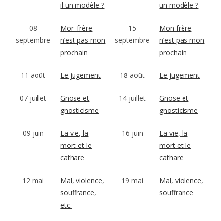
il un modèle ?
un modèle ?
08
Mon frère
15
Mon frère
septembre
n’est pas mon
septembre
n’est pas mon
prochain
prochain
11 août
Le jugement
18 août
Le jugement
07 juillet
Gnose et
14 juillet
Gnose et
gnosticisme
gnosticisme
09 juin
La vie, la
16 juin
La vie, la
mort et le
mort et le
cathare
cathare
12 mai
Mal, violence,
19 mai
Mal, violence,
souffrance,
souffrance
etc.