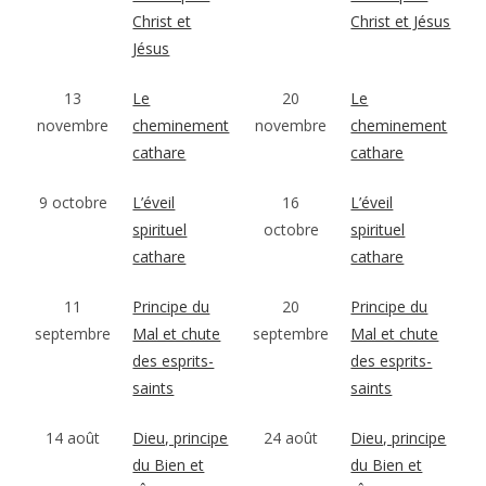
Christ et
Christ et Jésus
Jésus
13
Le
20
Le
novembre
cheminement
novembre
cheminement
cathare
cathare
9 octobre
L’éveil
16
L’éveil
spirituel
octobre
spirituel
cathare
cathare
11
Principe du
20
Principe du
septembre
Mal et chute
septembre
Mal et chute
des esprits-
des esprits-
saints
saints
14 août
Dieu, principe
24 août
Dieu, principe
du Bien et
du Bien et