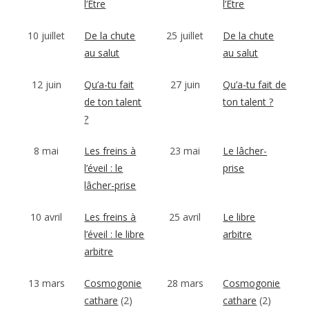
l’Être
l’Être
10 juillet
De la chute
25 juillet
De la chute
au salut
au salut
12 juin
Qu’a-tu fait
27 juin
Qu’a-tu fait de
de ton talent
ton talent ?
?
8 mai
Les freins à
23 mai
Le lâcher-
l’éveil : le
prise
lâcher-prise
10 avril
Les freins à
25 avril
Le libre
l’éveil : le libre
arbitre
arbitre
13 mars
Cosmogonie
28 mars
Cosmogonie
cathare
(2)
cathare
(2)