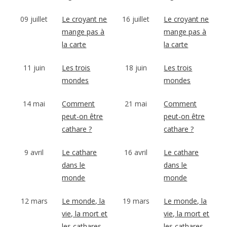
09 juillet
Le croyant ne
16 juillet
Le croyant ne
mange pas à
mange pas à
la carte
la carte
11 juin
Les trois
18 juin
Les trois
mondes
mondes
14 mai
Comment
21 mai
Comment
peut-on être
peut-on être
cathare ?
cathare ?
9 avril
Le cathare
16 avril
Le cathare
dans le
dans le
monde
monde
12 mars
Le monde, la
19 mars
Le monde, la
vie, la mort et
vie, la mort et
les cathares
les cathares