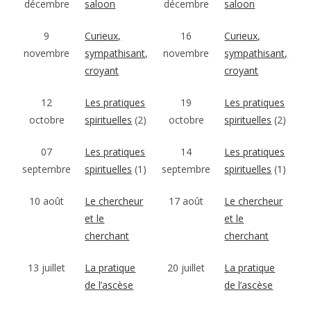
décembre
saloon
décembre
saloon
9
Curieux,
16
Curieux,
novembre
sympathisant,
novembre
sympathisant,
croyant
croyant
12
Les pratiques
19
Les pratiques
octobre
spirituelles
(2)
octobre
spirituelles
(2)
07
Les pratiques
14
Les pratiques
septembre
spirituelles
(1)
septembre
spirituelles
(1)
10 août
Le chercheur
17 août
Le chercheur
et le
et le
cherchant
cherchant
13 juillet
La pratique
20 juillet
La pratique
de l’ascèse
de l’ascèse