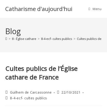
Skip
Catharisme d'aujourd'hui
to
Menu
content
Blog
>
8 - Église cathare
>
8-4-ecf- cultes publics
>
Cultes publics de l’É
Cultes publics de l’Église
cathare de France
Auteur/autrice
Publication
Guilhem de Carcassonne
22/10/2021
de
publiée :
Post
8-4-ecf- cultes publics
la
category:
publication :