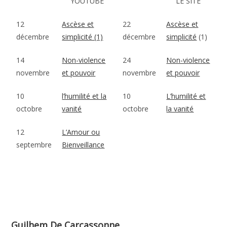
YOUTUBE
LE SITE
12
Ascèse et
22
Ascèse et
décembre
simplicité (1)
décembre
simplicité
(1)
14
Non-violence
24
Non-violence
novembre
et pouvoir
novembre
et pouvoir
10
l’humilité et la
10
L’humilité et
octobre
vanité
octobre
la vanité
12
L’Amour ou
septembre
Bienveillance
Guilhem De Carcassonne