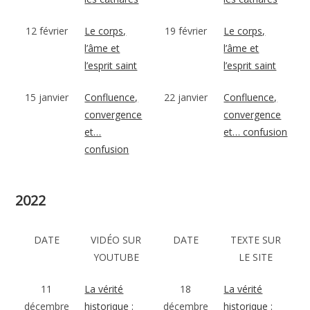
12 février
Le corps,
19 février
Le corps,
l’âme et
l’âme et
l’esprit saint
l’esprit saint
15 janvier
Confluence,
22 janvier
Confluence,
convergence
convergence
et…
et… confusion
confusion
2022
DATE
VIDÉO SUR
DATE
TEXTE SUR
YOUTUBE
LE SITE
11
La vérité
18
La vérité
décembre
historique :
décembre
historique :