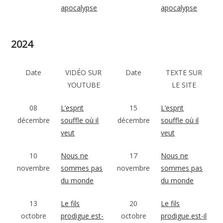
apocalypse
apocalypse
2024
Date
VIDÉO SUR
Date
TEXTE SUR
YOUTUBE
LE SITE
08
L’esprit
15
L’esprit
décembre
souffle où il
décembre
souffle où il
veut
veut
10
Nous ne
17
Nous ne
novembre
sommes pas
novembre
sommes pas
du monde
du monde
13
Le fils
20
Le fils
octobre
prodigue est-
octobre
prodigue est-il