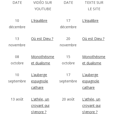
DATE
VIDÉO SUR
DATE
TEXTE SUR
YOUTUBE
LE SITE
10
L’équilibre
17
L’équilibre
décembre
décembre
13
Où est Dieu ?
20
Où est Dieu ?
novembre
novembre
08
Monothéisme
15
Monothéisme
octobre
et dualisme
octobre
et dualisme
10
L’auberge
17
L’auberge
septembre
espagnole
septembre
espagnole
cathare
cathare
13 août
L’athée, un
20 août
L’athée, un
croyant qui
croyant qui
s’ignore ?
s’ignore ?