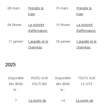
08 mars
Prendre le
15 mars
Prendre le
train
train
08 février
La volonté
15 février
La volonté
d’affirmation
d’affirmation
11 janvier
L’aiguille et le
18 janvier
L’aiguille et le
chameau
chameau
2025
Disponible
VIDÉO SUR
Disponible
TEXTE SUR
dès 8h00
YOUTUBE
dès 8h00
LE SITE
le :
le :
7
La porte de
14
La porte de