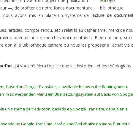
cherches, en vue d’un objectif de publication —
teur —, de profiter de notre fonds documentaire,
n, nous avons mis en place un système de
lecture de documen
ues, articles, compte-rendu, etc.) relatifs au catharisme, merci de no
 mieux orienter nos recherches documentaires. Bien entendu, si c
e don à la Bibliothèque cathare ou nous les proposer à l’achat
via 
urd’hui
qui vous révèlera tout ce que les historiens et les théologiens
em, based on Google Translate, is available below in the floating menu.
unten im schwebenden Menü ein Übersetzungssystem auf Basis von Google
le un sistema de traducción, basado en Google Translate, debajo en el
baseado no Google Translate, está disponível abaixo no menu flutuante.