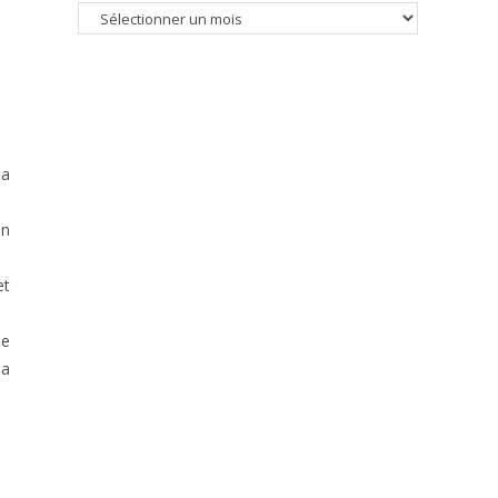
Recherche
par
date
la
Un
et
ée
la