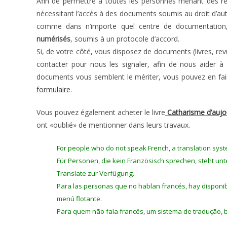
Afin de permettre à toutes les personnes menant des re
nécessitant l’accès à des documents soumis au droit d’au
comme dans n’importe quel centre de documentatio
numérisés
, soumis à un protocole d’accord.
Si, de votre côté, vous disposez de documents (livres, rev
contacter pour nous les signaler, afin de nous aider à
documents vous semblent le mériter, vous pouvez en fair
formulaire
.
Vous pouvez également acheter le livre
Catharisme d’aujo
ont «oublié» de mentionner dans leurs travaux.
For people who do not speak French, a translation syst
Für Personen, die kein Französisch sprechen, steht 
Translate zur Verfügung.
Para las personas que no hablan francés, hay disponib
menú flotante.
Para quem não fala francês, um sistema de tradução, 