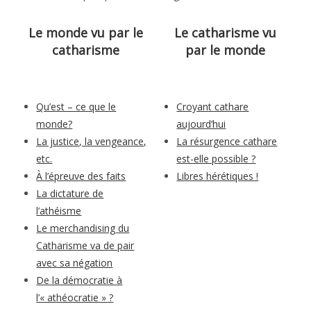
Le monde vu par le
Le catharisme vu
catharisme
par le monde
Qu’est – ce que le
Croyant cathare
monde?
aujourd’hui
La justice, la vengeance,
La résurgence cathare
etc.
est-elle possible ?
À l’épreuve des faits
Libres hérétiques !
La dictature de
l’athéisme
Le merchandising du
Catharisme va de pair
avec sa négation
De la démocratie à
l’« athéocratie » ?