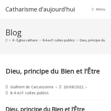
Skip
Catharisme d'aujourd'hui
to
Menu
content
Blog
>
8 - Église cathare
>
8-4-ecf- cultes publics
>
Dieu, principe du Bien
Dieu, principe du Bien et l’Être
Auteur/autrice
Publication
Guilhem de Carcassonne
26/08/2022
de
publiée :
Post
8-4-ecf- cultes publics
la
category:
publication :
Dieu, principe du Bien et l’Être