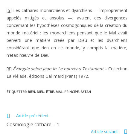
[5]
Les cathares monarchiens et dyarchiens — improprement
appelés mitigés et absolus —, avaient des divergences
concernant les hypothèses cosmogoniques de la création du
monde matériel : les monarchiens pensant que le Mal avait
perverti une matière créée par Dieu et les dyarchiens
considérant que rien en ce monde, y compris la matière,
n’était l’œuvre de Dieu.
[6]
Évangile selon Jean in Le nouveau Testament
– Collection
La Pléiade, éditions Gallimard (Paris) 1972.
ÉTIQUETTES
:
BIEN
,
DIEU
,
ÊTRE
,
MAL
,
PRINCIPE
,
SATAN
Read
Article précédent
more
Cosmologie cathare – 1
articles
Article suivant