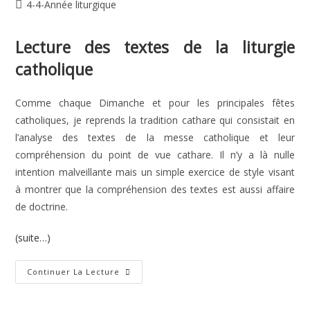
de
publiée :
Post
4-4-Année liturgique
la
category:
publication :
Lecture des textes de la liturgie
catholique
Comme chaque Dimanche et pour les principales fêtes
catholiques, je reprends la tradition cathare qui consistait en
l’analyse des textes de la messe catholique et leur
compréhension du point de vue cathare. Il n’y a là nulle
intention malveillante mais un simple exercice de style visant
à montrer que la compréhension des textes est aussi affaire
de doctrine.
(suite…)
14e
Continuer La Lecture
Dimanche
Du
Temps