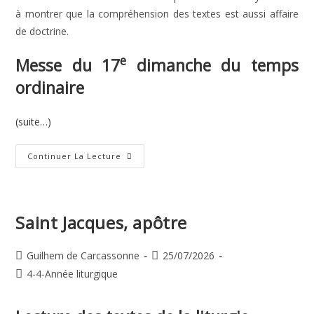
à montrer que la compréhension des textes est aussi affaire
de doctrine.
e
Messe du 17
dimanche du temps
ordinaire
(suite…)
17e
Continuer La Lecture
Dimanche
Du
Temps
Ordinaire
Saint Jacques, apôtre
Auteur/autrice
Publication
Guilhem de Carcassonne
25/07/2026
de
publiée :
Post
4-4-Année liturgique
la
category:
publication :