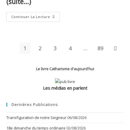
(suite…)
Saint-
Continuer La Lecture
Thomas,
Apôtre
1
2
3
4
…
89
Aller à 
Le livre Catharisme d'aujourd'hui
Les médias en parlent
Dernières Publications
Transfiguration de notre Seigneur
06/08/2026
18e dimanche du temps ordinaire
02/08/2026