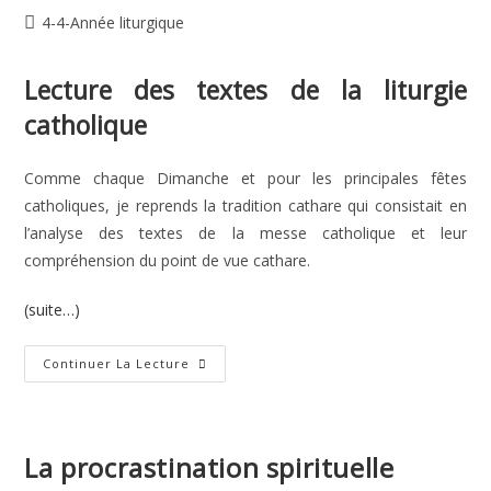
de
publiée :
Post
4-4-Année liturgique
la
category:
publication :
Lecture des textes de la liturgie
catholique
Comme chaque Dimanche et pour les principales fêtes
catholiques, je reprends la tradition cathare qui consistait en
l’analyse des textes de la messe catholique et leur
compréhension du point de vue cathare.
(suite…)
16e
Continuer La Lecture
Dimanche
Du
Temps
Ordinaire
La procrastination spirituelle