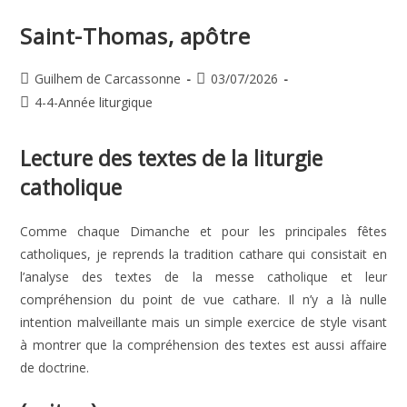
Ordinaire
Saint-Thomas, apôtre
Auteur/autrice
Publication
Guilhem de Carcassonne
03/07/2026
de
publiée :
Post
4-4-Année liturgique
la
category:
publication :
Lecture des textes de la liturgie
catholique
Comme chaque Dimanche et pour les principales fêtes
catholiques, je reprends la tradition cathare qui consistait en
l’analyse des textes de la messe catholique et leur
compréhension du point de vue cathare. Il n’y a là nulle
intention malveillante mais un simple exercice de style visant
à montrer que la compréhension des textes est aussi affaire
de doctrine.