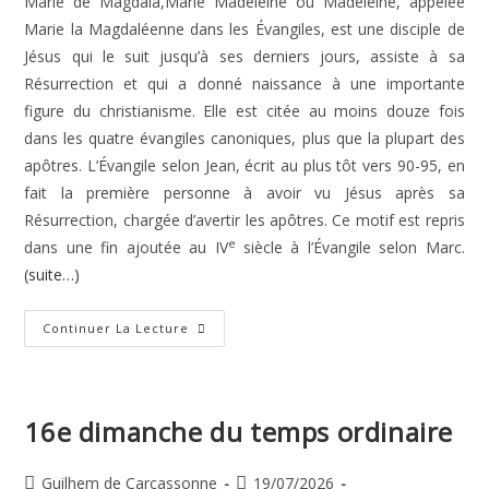
Marie de Magdala,Marie Madeleine ou Madeleine, appelée
Marie la Magdaléenne dans les Évangiles, est une disciple de
Jésus qui le suit jusqu’à ses derniers jours, assiste à sa
Résurrection et qui a donné naissance à une importante
figure du christianisme. Elle est citée au moins douze fois
dans les quatre évangiles canoniques, plus que la plupart des
apôtres. L’Évangile selon Jean, écrit au plus tôt vers 90-95, en
fait la première personne à avoir vu Jésus après sa
Résurrection, chargée d’avertir les apôtres. Ce motif est repris
e
dans une fin ajoutée au IV
siècle à l’Évangile selon Marc.
(suite…)
Sainte
Continuer La Lecture
Marie
Madeleine,
Disciple
Du
Seigneur
16e dimanche du temps ordinaire
Auteur/autrice
Publication
Guilhem de Carcassonne
19/07/2026