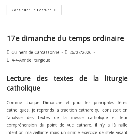
18e
Continuer La Lecture
Dimanche
Du
Temps
Ordinaire
17e dimanche du temps ordinaire
Auteur/autrice
Publication
Guilhem de Carcassonne
26/07/2026
de
publiée :
Post
4-4-Année liturgique
la
category:
publication :
Lecture des textes de la liturgie
catholique
Comme chaque Dimanche et pour les principales fêtes
catholiques, je reprends la tradition cathare qui consistait en
l’analyse des textes de la messe catholique et leur
compréhension du point de vue cathare. Il n’y a là nulle
intention malveillante mais un simple exercice de style visant