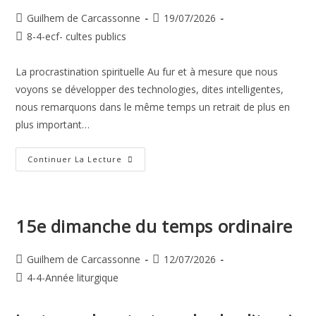
Auteur/autrice
Publication
Guilhem de Carcassonne
19/07/2026
de
publiée :
Post
8-4-ecf- cultes publics
la
category:
publication :
La procrastination spirituelle Au fur et à mesure que nous
voyons se développer des technologies, dites intelligentes,
nous remarquons dans le même temps un retrait de plus en
plus important…
La
Continuer La Lecture
Procrastination
Spirituelle
15e dimanche du temps ordinaire
Auteur/autrice
Publication
Guilhem de Carcassonne
12/07/2026
de
publiée :
Post
4-4-Année liturgique
la
category:
publication :