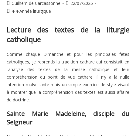
Auteur/autrice
Publication
Guilhem de Carcassonne
22/07/2026
de
publiée :
Post
4-4-Année liturgique
la
category:
publication :
Lecture des textes de la liturgie
catholique
Comme chaque Dimanche et pour les principales fêtes
catholiques, je reprends la tradition cathare qui consistait en
l’analyse des textes de la messe catholique et leur
compréhension du point de vue cathare. Il n’y a là nulle
intention malveillante mais un simple exercice de style visant
à montrer que la compréhension des textes est aussi affaire
de doctrine.
Sainte Marie Madeleine, disciple du
Seigneur