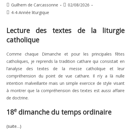
Auteur/autrice
Publication
Guilhem de Carcassonne
02/08/2026
de
publiée :
Post
4-4-Année liturgique
la
category:
publication :
Lecture des textes de la liturgie
catholique
Comme chaque Dimanche et pour les principales fêtes
catholiques, je reprends la tradition cathare qui consistait en
l’analyse des textes de la messe catholique et leur
compréhension du point de vue cathare. Il n’y a là nulle
intention malveillante mais un simple exercice de style visant
à montrer que la compréhension des textes est aussi affaire
de doctrine.
e
18
dimanche du temps ordinaire
(suite…)