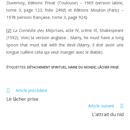
Duvernoy, éditions Privat (Toulouse) – 1965 (version latine,
tome 3, page 123, folio 249d) et éditions Mouton (Paris) –
1978 (version française, tome 3, page 924).
[2]
La Comédie des Méprises
, acte IV, scène III, Shakespeare
(1592). Voici la version anglaise : Marry, he must have a long
spoon that must eat with the devil (Marry, il doit avoir une
longue cuillère celui qui veut manger avec le diable).
ÉTIQUETTES
:
DÉTACHEMENT SPIRITUEL
,
HAINE DU MONDE
,
LÂCHER PRISE
Read
Article précédent
more
Le lâcher prise
articles
Article suivant
L’attrait du nid