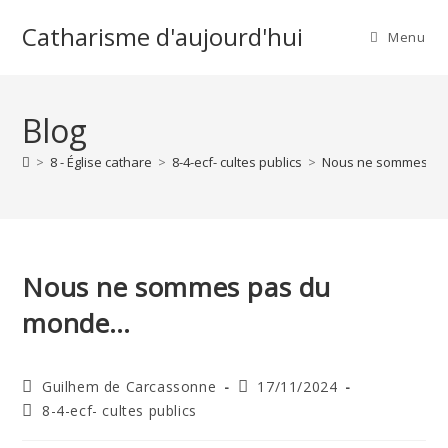
Skip
Catharisme d'aujourd'hui
to
Menu
content
Blog
>
8 - Église cathare
>
8-4-ecf- cultes publics
>
Nous ne sommes p
Nous ne sommes pas du
monde…
Auteur/autrice
Publication
Guilhem de Carcassonne
17/11/2024
de
publiée :
Post
8-4-ecf- cultes publics
la
category:
publication :