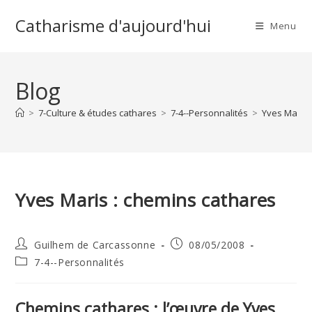
Skip
Catharisme d'aujourd'hui
to
Menu
content
Blog
>
7-Culture & études cathares
>
7-4--Personnalités
>
Yves Maris 
Yves Maris : chemins cathares
Auteur/autrice
Publication
Guilhem de Carcassonne
08/05/2008
de
publiée :
Post
7-4--Personnalités
la
category:
publication :
Chemins cathares : l’œuvre de Yves