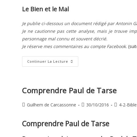
la
Le Bien et le Mal
publication :
Je publie ci-dessous un document rédigé par Antonin Gad
Je ne cautionne pas cette analyse, mais je trouve im
personnage mal connu et souvent décrié.
Je réserve mes commentaires au compte Facebook.
(sui
Le
Continuer La Lecture
Bien
Et
Le
Mal
–
Antonin
Comprendre Paul de Tarse
Gadal
Auteur/autrice
Publication
Post
Guilhem de Carcassonne
30/10/2016
4-2-Bible
de
publiée :
category:
la
Comprendre Paul de Tarse
publication :