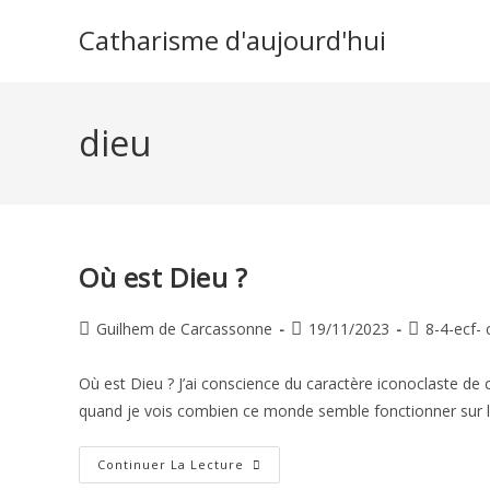
Skip
Catharisme d'aujourd'hui
to
content
dieu
Où est Dieu ?
Auteur/autrice
Publication
Post
Guilhem de Carcassonne
19/11/2023
8-4-ecf- 
de
publiée :
category:
la
Où est Dieu ? J’ai conscience du caractère iconoclaste d
publication :
quand je vois combien ce monde semble fonctionner sur 
Où
Continuer La Lecture
Est