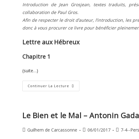
Introduction de Jean Grosjean, textes traduits, pr
collaboration de Paul Gros.
Afin de respecter le droit d’auteur, l’introduction, les p
donc à vous procurer ce livre pour bénéficier pleinemen
Lettre aux Hébreux
Chapitre 1
(suite…)
Lettre
Continuer La Lecture
De
Paul
Aux
Hébreux
–
1
Le Bien et le Mal – Antonin Gada
Auteur/autrice
Publication
Post
Guilhem de Carcassonne
06/01/2017
7-4--Per
de
publiée :
category: