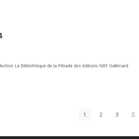
4
lection La Bibliothèque de la Pléiade des éditions NRF Gallimard.
1
2
3
All