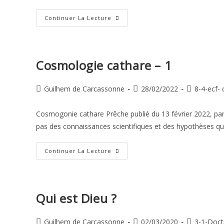
Dieu,
Continuer La Lecture
Principe
Du
Bien
Et
L’Être
Cosmologie cathare – 1
Auteur/autrice
Publication
Post
Guilhem de Carcassonne
28/02/2022
8-4-ecf- 
de
publiée :
category:
la
Cosmogonie cathare Prêche publié du 13 février 2022, pa
publication :
pas des connaissances scientifiques et des hypothèses qu
Cosmologie
Continuer La Lecture
Cathare
–
1
Qui est Dieu ?
Auteur/autrice
Publication
Post
Guilhem de Carcassonne
02/03/2020
3-1-Doct