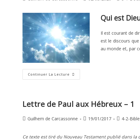
de
publiée :
category:
la
Qui est Dieu
publication :
Il est courant de d
est le discours que
au monde et, par 
Qui
Continuer La Lecture
Est
Dieu ?
Lettre de Paul aux Hébreux – 1
Auteur/autrice
Publication
Post
Guilhem de Carcassonne
19/01/2017
4-2-Bible
de
publiée :
category:
la
Ce texte est tiré du Nouveau Testament publié dans la c
publication :