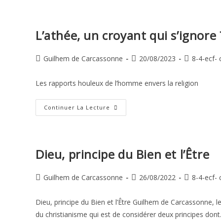
Dieu
?
L’athée, un croyant qui s’ignore 
Auteur/autrice
Publication
Post
Guilhem de Carcassonne
20/08/2023
8-4-ecf- 
de
publiée :
category:
la
Les rapports houleux de l’homme envers la religion
publication :
L’athée,
Continuer La Lecture
Un
Croyant
Qui
S’ignore ?
Dieu, principe du Bien et l’Être
Auteur/autrice
Publication
Post
Guilhem de Carcassonne
26/08/2022
8-4-ecf- 
de
publiée :
category:
la
Dieu, principe du Bien et l’Être Guilhem de Carcassonne, l
publication :
du christianisme qui est de considérer deux principes don