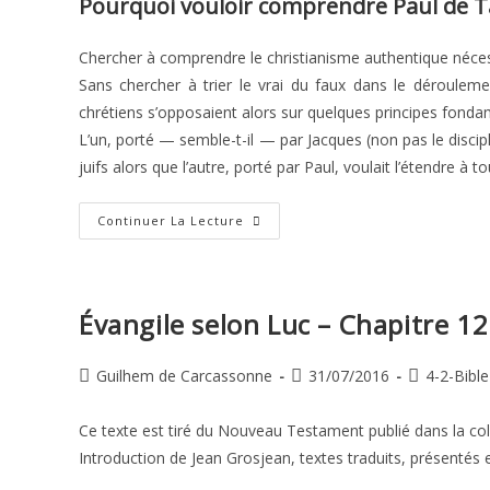
Pourquoi vouloir comprendre Paul de T
Chercher à comprendre le christianisme authentique nécess
Sans chercher à trier le vrai du faux dans le dérouleme
chrétiens s’opposaient alors sur quelques principes fond
L’un, porté — semble-t-il — par Jacques (non pas le disciple
juifs alors que l’autre, porté par Paul, voulait l’étendre à
Comprendre
Continuer La Lecture
Paul
De
Tarse
Évangile selon Luc – Chapitre 12
Auteur/autrice
Publication
Post
Guilhem de Carcassonne
31/07/2016
4-2-Bible
de
publiée :
category:
la
Ce texte est tiré du Nouveau Testament publié dans la col
publication :
Introduction de Jean Grosjean, textes traduits, présentés