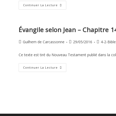
Évangile
Continuer La Lecture
Selon
Luc
–
Chapitre
12
Évangile selon Jean – Chapitre 1
Auteur/autrice
Publication
Post
Guilhem de Carcassonne
29/05/2016
4-2-Bible
de
publiée :
category:
la
Ce texte est tiré du Nouveau Testament publié dans la col
publication :
Évangile
Continuer La Lecture
Selon
Jean
–
Chapitre
14