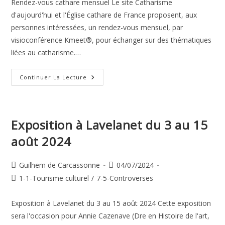
Rendez-vous cathare mensuel Le site Catharisme
d'aujourd'hui et l'Église cathare de France proposent, aux
personnes intéressées, un rendez-vous mensuel, par
visioconférence Kmeet®, pour échanger sur des thématiques
liées au catharisme.…
Rendez-
Continuer La Lecture
Vous
Cathare
Exposition à Lavelanet du 3 au 15
août 2024
Auteur/autrice
Publication
Guilhem de Carcassonne
04/07/2024
de
publiée :
Post
1-1-Tourisme culturel
/
7-5-Controverses
la
category:
publication :
Exposition à Lavelanet du 3 au 15 août 2024 Cette exposition
sera l'occasion pour Annie Cazenave (Dre en Histoire de l'art,