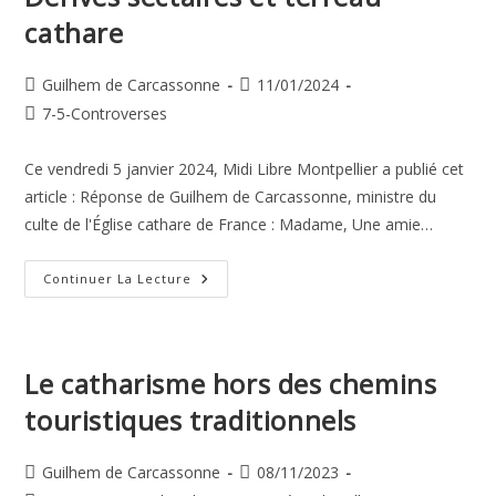
cathare
Auteur/autrice
Publication
Guilhem de Carcassonne
11/01/2024
de
publiée :
Post
7-5-Controverses
la
category:
publication :
Ce vendredi 5 janvier 2024, Midi Libre Montpellier a publié cet
article : Réponse de Guilhem de Carcassonne, ministre du
culte de l'Église cathare de France : Madame, Une amie…
Dérives
Continuer La Lecture
Sectaires
Et
Terreau
Cathare
Le catharisme hors des chemins
touristiques traditionnels
Auteur/autrice
Publication
Guilhem de Carcassonne
08/11/2023
de
publiée :