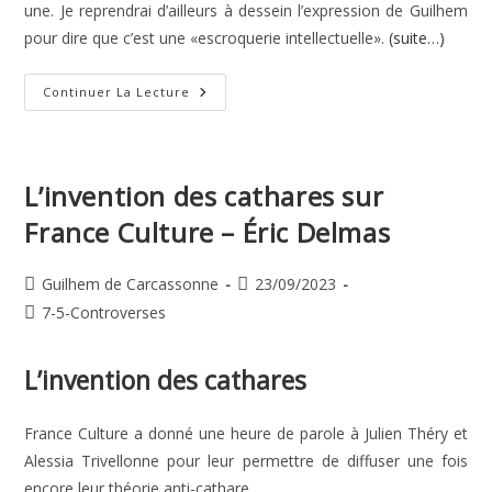
une. Je reprendrai d’ailleurs à dessein l’expression de Guilhem
pour dire que c’est une «escroquerie intellectuelle».
(suite…)
«L’invention
Continuer La Lecture
Du
Catharisme»
–
Chantal
Benne
L’invention des cathares sur
France Culture – Éric Delmas
Auteur/autrice
Publication
Guilhem de Carcassonne
23/09/2023
de
publiée :
Post
7-5-Controverses
la
category:
publication :
L’invention des cathares
France Culture a donné une heure de parole à Julien Théry et
Alessia Trivellonne pour leur permettre de diffuser une fois
encore leur théorie anti-cathare.