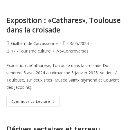
L’association
Exposition : «Cathares», Toulouse
dans la croisade
Auteur/autrice
Publication
Guilhem de Carcassonne
03/05/2024
de
publiée :
Post
1-1-Tourisme culturel
/
7-5-Controverses
la
category:
publication :
Exposition : «Cathares», Toulouse dans la croisade Du
vendredi 5 avril 2024 au dimanche 5 janvier 2025, se tient à
Toulouse, sur deux sites (Musée Saint-Raymond et Couvent
des Jacobins)…
Exposition
Continuer La Lecture
:
«Cathares»,
Toulouse
Dans
La
Croisade
Dérives sectaires et terreau