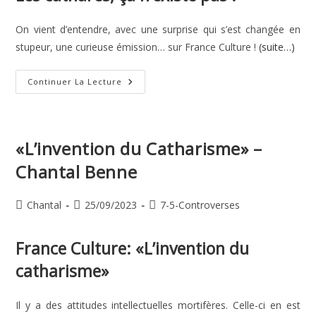
On vient d’entendre, avec une surprise qui s’est changée en
stupeur, une curieuse émission… sur France Culture !
(suite…)
Les
Continuer La Lecture
Cathares,
Ça
N’existe
Pas !
–
Annie
«L’invention du Catharisme» –
Cazenave
Chantal Benne
Auteur/autrice
Publication
Post
Chantal
25/09/2023
7-5-Controverses
de
publiée :
category:
la
France Culture: «L’invention du
publication :
catharisme»
Il y a des attitudes intellectuelles mortifères. Celle-ci en est