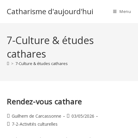
Skip
Catharisme d'aujourd'hui
to
Menu
content
7-Culture & études
cathares
>
7-Culture & études cathares
Rendez-vous cathare
Auteur/autrice
Publication
Guilhem de Carcassonne
03/05/2026
de
publiée :
Post
7-2-Activités culturelles
la
category:
publication :