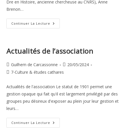
Dre en Histoire, ancienne chercheuse au CNRS), Anne
Brenon…
Exposition
Continuer La Lecture
À
Lavelanet
Du
3
Au
15
Actualités de l’association
Août
2024
Auteur/autrice
Publication
Guilhem de Carcassonne
20/05/2024
de
publiée :
Post
7-Culture & études cathares
la
category:
publication :
Actualités de l'association Le statut de 1901 permet une
gestion opaque qui fait qu'il est largement privilégié par des
groupes peu désireux d'exposer au plein jour leur gestion et
leurs…
Actualités
Continuer La Lecture
De