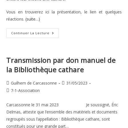
Vous en trouverez ici la présentation, le lien et quelques
réactions.
(suite…)
L’invention
Continuer La Lecture
Des
Cathares
Sur
France
Culture
–
Transmission par don manuel de
Éric
Delmas
la Bibliothèque cathare
Auteur/autrice
Publication
Guilhem de Carcassonne
31/05/2023
de
publiée :
Post
7-1-Association
la
category:
publication :
Carcassonne le 31 mai 2023 Je soussigné, Éric
Delmas, atteste que l’ensemble des matériels et documents
regroupés sous l’appellation : Bibliothèque cathare, sont
constitués pour une grande part…