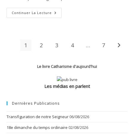
Transmission
Continuer La Lecture
Par
Don
Manuel
De
La
Bibliothèque
Cathare
1
2
3
4
…
7
Aller à 
Le livre Catharisme d'aujourd'hui
Les médias en parlent
Dernières Publications
Transfiguration de notre Seigneur
06/08/2026
18e dimanche du temps ordinaire
02/08/2026