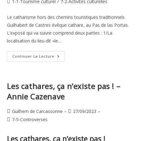
Post
1-1-Tourisme culturel
/
7-2-Activités culturelles
la
category:
publication :
Le catharisme hors des chemins touristiques traditionnels
Guilhabert de Castres évêque cathare, au Pas de las Portas.
L'exposé qui va suivre comprend deux parties : 1/La
localisation du lieu-dit «le…
Le
Continuer La Lecture
Catharisme
Hors
Des
Chemins
Touristiques
Traditionnels
Les cathares, ça n’existe pas ! –
Annie Cazenave
Auteur/autrice
Publication
Guilhem de Carcassonne
27/09/2023
de
publiée :
Post
7-5-Controverses
la
category:
publication :
Les cathares, ça n’existe pas !