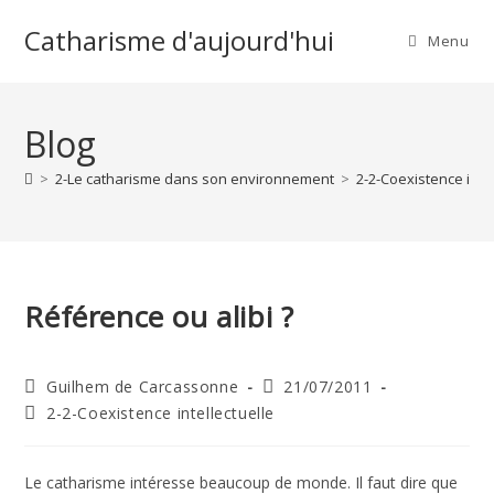
Skip
Catharisme d'aujourd'hui
to
Menu
content
Blog
>
2-Le catharisme dans son environnement
>
2-2-Coexistence intel
Référence ou alibi ?
Auteur/autrice
Publication
Guilhem de Carcassonne
21/07/2011
de
publiée :
Post
2-2-Coexistence intellectuelle
la
category:
publication :
Le catharisme intéresse beaucoup de monde. Il faut dire que