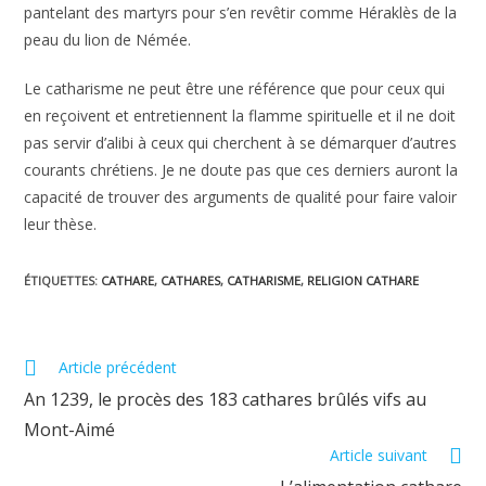
pantelant des martyrs pour s’en revêtir comme Héraklès de la
peau du lion de Némée.
Le catharisme ne peut être une référence que pour ceux qui
en reçoivent et entretiennent la flamme spirituelle et il ne doit
pas servir d’alibi à ceux qui cherchent à se démarquer d’autres
courants chrétiens. Je ne doute pas que ces derniers auront la
capacité de trouver des arguments de qualité pour faire valoir
leur thèse.
ÉTIQUETTES
:
CATHARE
,
CATHARES
,
CATHARISME
,
RELIGION CATHARE
Read
Article précédent
more
An 1239, le procès des 183 cathares brûlés vifs au
articles
Mont-Aimé
Article suivant