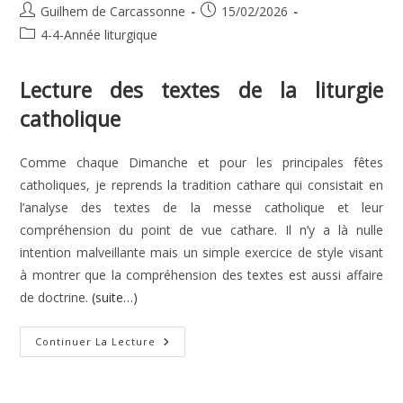
Auteur/autrice
Publication
Guilhem de Carcassonne
15/02/2026
de
publiée :
Post
4-4-Année liturgique
la
category:
publication :
Lecture des textes de la liturgie
catholique
Comme chaque Dimanche et pour les principales fêtes
catholiques, je reprends la tradition cathare qui consistait en
l’analyse des textes de la messe catholique et leur
compréhension du point de vue cathare. Il n’y a là nulle
intention malveillante mais un simple exercice de style visant
à montrer que la compréhension des textes est aussi affaire
de doctrine.
(suite…)
6e
Continuer La Lecture
Dimanche
Du
Temps
Ordinaire