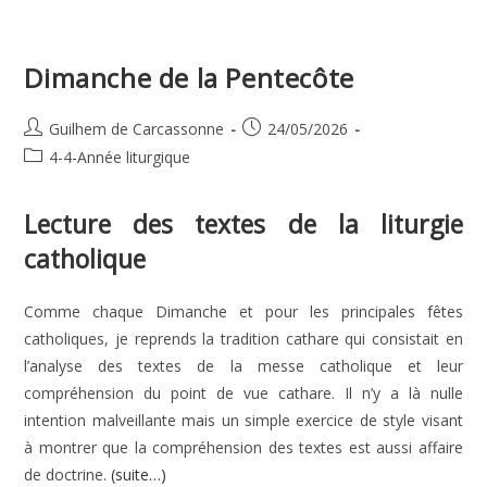
(eucharistie)
Dimanche de la Pentecôte
Auteur/autrice
Publication
Guilhem de Carcassonne
24/05/2026
de
publiée :
Post
4-4-Année liturgique
la
category:
publication :
Lecture des textes de la liturgie
catholique
Comme chaque Dimanche et pour les principales fêtes
catholiques, je reprends la tradition cathare qui consistait en
l’analyse des textes de la messe catholique et leur
compréhension du point de vue cathare. Il n’y a là nulle
intention malveillante mais un simple exercice de style visant
à montrer que la compréhension des textes est aussi affaire
de doctrine.
(suite…)