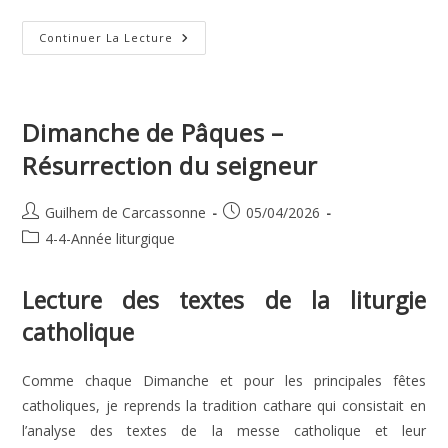
Dimanche
Continuer La Lecture
De
La
Pentecôte
Dimanche de Pâques –
Résurrection du seigneur
Auteur/autrice
Publication
Guilhem de Carcassonne
05/04/2026
de
publiée :
Post
4-4-Année liturgique
la
category:
publication :
Lecture des textes de la liturgie
catholique
Comme chaque Dimanche et pour les principales fêtes
catholiques, je reprends la tradition cathare qui consistait en
l’analyse des textes de la messe catholique et leur