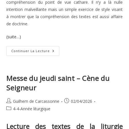
compréhension du point de vue cathare. Il n’y a là nulle
intention malveillante mais un simple exercice de style visant
à montrer que la compréhension des textes est aussi affaire
de doctrine.
(suite…)
Dimanche
Continuer La Lecture
De
Pâques
–
Résurrection
Du
Seigneur
Messe du jeudi saint – Cène du
Seigneur
Auteur/autrice
Publication
Guilhem de Carcassonne
02/04/2026
de
publiée :
Post
4-4-Année liturgique
la
category:
publication :
Lecture des textes de la liturgie