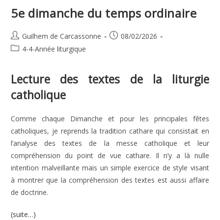
5e dimanche du temps ordinaire
Auteur/autrice
Publication
Guilhem de Carcassonne
08/02/2026
de
publiée :
Post
4-4-Année liturgique
la
category:
publication :
Lecture des textes de la liturgie
catholique
Comme chaque Dimanche et pour les principales fêtes
catholiques, je reprends la tradition cathare qui consistait en
l’analyse des textes de la messe catholique et leur
compréhension du point de vue cathare. Il n’y a là nulle
intention malveillante mais un simple exercice de style visant
à montrer que la compréhension des textes est aussi affaire
de doctrine.
(suite…)