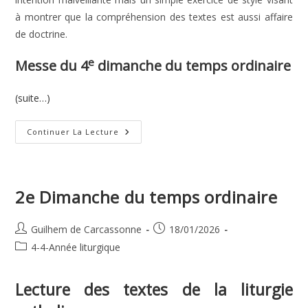
à montrer que la compréhension des textes est aussi affaire
de doctrine.
e
Messe du 4
dimanche du temps ordinaire
(suite…)
4e
Continuer La Lecture
Dimanche
Du
Temps
Ordinaire
2e Dimanche du temps ordinaire
Auteur/autrice
Publication
Guilhem de Carcassonne
18/01/2026
de
publiée :
Post
4-4-Année liturgique
la
category:
publication :
Lecture des textes de la liturgie