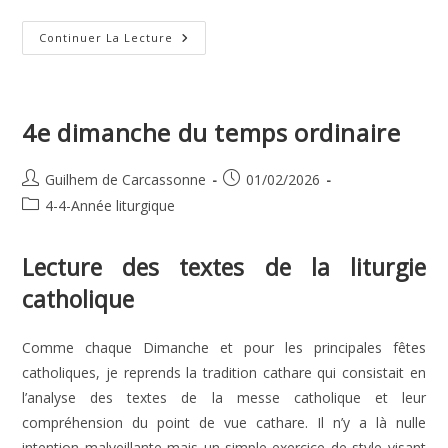
5e
Continuer La Lecture
Dimanche
Du
Temps
Ordinaire
4e dimanche du temps ordinaire
Auteur/autrice
Publication
Guilhem de Carcassonne
01/02/2026
de
publiée :
Post
4-4-Année liturgique
la
category:
publication :
Lecture des textes de la liturgie
catholique
Comme chaque Dimanche et pour les principales fêtes
catholiques, je reprends la tradition cathare qui consistait en
l’analyse des textes de la messe catholique et leur
compréhension du point de vue cathare. Il n’y a là nulle
intention malveillante mais un simple exercice de style visant