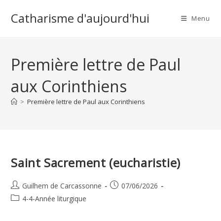
Skip
Catharisme d'aujourd'hui
to
Menu
content
Première lettre de Paul
aux Corinthiens
>
Première lettre de Paul aux Corinthiens
Saint Sacrement (eucharistie)
Auteur/autrice
Publication
Guilhem de Carcassonne
07/06/2026
de
publiée :
Post
4-4-Année liturgique
la
category:
publication :