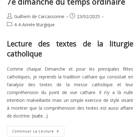
7e dimanche du temps ordinaire
Auteur/autrice
Publication
Guilhem de Carcassonne
23/02/2025
de
publiée :
Post
4-4-Année liturgique
la
category:
publication :
Lecture des textes de la liturgie
catholique
Comme chaque Dimanche et pour les principales fêtes
catholiques, je reprends la tradition cathare qui consistait en
l’analyse des textes de la messe catholique et leur
compréhension du point de vue cathare. Il n’y a là nulle
intention malveillante mais un simple exercice de style visant
à montrer que la compréhension des textes est aussi affaire
de doctrine.
(suite…)
7e
Continuer La Lecture
Dimanche
Du