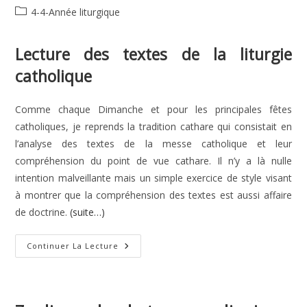
de
publiée :
Post
4-4-Année liturgique
la
category:
publication :
Lecture des textes de la liturgie
catholique
Comme chaque Dimanche et pour les principales fêtes
catholiques, je reprends la tradition cathare qui consistait en
l’analyse des textes de la messe catholique et leur
compréhension du point de vue cathare. Il n’y a là nulle
intention malveillante mais un simple exercice de style visant
à montrer que la compréhension des textes est aussi affaire
de doctrine.
(suite…)
8e
Continuer La Lecture
Dimanche
Du
Temps
Ordinaire