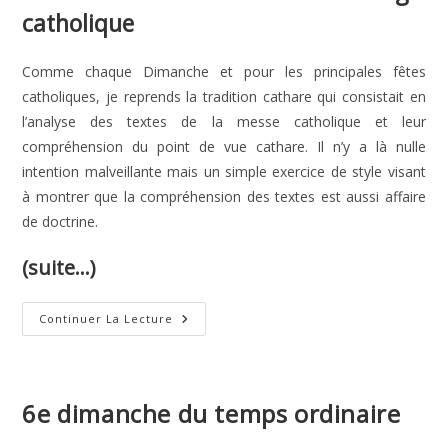
catholique
Comme chaque Dimanche et pour les principales fêtes
catholiques, je reprends la tradition cathare qui consistait en
l’analyse des textes de la messe catholique et leur
compréhension du point de vue cathare. Il n’y a là nulle
intention malveillante mais un simple exercice de style visant
à montrer que la compréhension des textes est aussi affaire
de doctrine.
(suite…)
Messe
Continuer La Lecture
Du
Jeudi
Saint
–
Cène
Du
6e dimanche du temps ordinaire
Seigneur