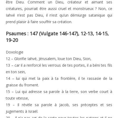
être Dieu. Comment un Dieu, créateur et aimant ses
créatures, pourrait être aussi cruel et monstrueux ? Non, ce
Iahvé n’est pas Dieu, il n’est qu’un démiurge satanique qui
prend plaisir à faire souffrir sa création.
Psaumes : 147 (Vulgate 146-147), 12-13, 14-15,
19-20
Doxologie
12 – Glorifie Iahvé, Jérusalem, loue ton Dieu, Sion,
13 – car il a renforcé les verrous de tes portes, il a béni tes fils
en ton sein,
14 – lui qui met la paix à ta frontière, il te rassasie de la
graisse du froment.
15 – Lui qui adresse sa parole à la terre, son verbe court à
toute vitesse,
19 – Il révèle sa parole à Jacob, ses préceptes et ses
jugements à Israël.
20 – Il n’a pas agi de la sorte pour toutes les nations et il ne