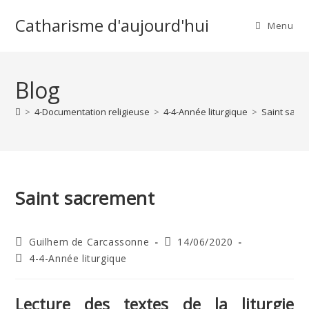
Skip
Catharisme d'aujourd'hui
to
Menu
content
Blog
>
4-Documentation religieuse
>
4-4-Année liturgique
>
Saint sacr
Saint sacrement
Auteur/autrice
Publication
Guilhem de Carcassonne
14/06/2020
de
publiée :
Post
4-4-Année liturgique
la
category:
publication :
Lecture des textes de la liturgie