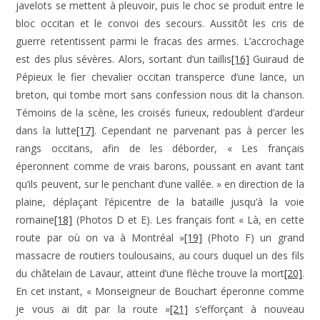
javelots se mettent à pleuvoir, puis le choc se produit entre le
bloc occitan et le convoi des secours. Aussitôt les cris de
guerre retentissent parmi le fracas des armes. L’accrochage
est des plus sévères. Alors, sortant d’un taillis
[16]
Guiraud de
Pépieux le fier chevalier occitan transperce d’une lance, un
breton, qui tombe mort sans confession nous dit la chanson.
Témoins de la scène, les croisés furieux, redoublent d’ardeur
dans la lutte
[17]
. Cependant ne parvenant pas à percer les
rangs occitans, afin de les déborder, « Les français
éperonnent comme de vrais barons, poussant en avant tant
qu’ils peuvent, sur le penchant d’une vallée. » en direction de la
plaine, déplaçant l’épicentre de la bataille jusqu’à la voie
romaine
[18]
(Photos D et E). Les français font « Là, en cette
route par où on va à Montréal »
[19]
(Photo F) un grand
massacre de routiers toulousains, au cours duquel un des fils
du châtelain de Lavaur, atteint d’une flèche trouve la mort
[20]
.
En cet instant, « Monseigneur de Bouchart éperonne comme
je vous ai dit par la route »
[21]
s’efforçant à nouveau