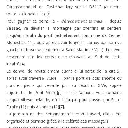
Carcassonne et de Castelnaudary sur la D6113 (ancienne
route Nationale 113).
[3]
Pour gagner ce point, le «
détachement tarnais
», depuis
Saissac, va dévaler la montagne par chemins et sentiers
jusqu’au moulin du pont (actuellement commune de Cenne-
Monestiés 11), puis après avoir longé le Lampy par sa rive
gauche et traversé ce dernier à Saint-Martin-le-Viel (11), devra
descendre par les coteaux se trouvant au Sud de cette
localité.
[4]
Le convoi de ravitaillement quant à lui partit de la cité
[5]
,
après avoir traversé l’Aude — par le pont de bois ancêtre du
pont en pierre qui verra le jour au début du XIVe, appelé
aujourd’hui le Pont Vieux
[6]
— suit l’antique voie romaine
jusqu’à Villesèquelande, où il bifurque pour passer par Saint-
Eulalie (11) puis Alzonne (11)
[7]
.
La jonction ne doit certainement rien au hasard, elle a été
organisée et permise grâce à la célérité des messagers.