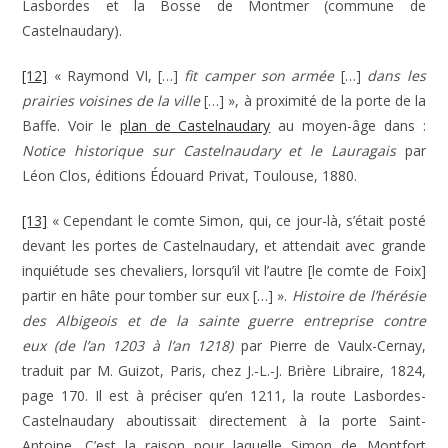
Lasbordes et la Bosse de Montmer (commune de
Castelnaudary).
[12]
« Raymond VI, […]
fit camper son armée
[…]
dans les
prairies voisines de la ville
[…] », à proximité de la porte de la
Baffe. Voir le
plan de Castelnaudary
au moyen-âge dans :
Notice historique sur Castelnaudary et le Lauragais
par
Léon Clos, éditions Édouard Privat, Toulouse, 1880.
[13]
« Cependant le comte Simon, qui, ce jour-là, s’était posté
devant les portes de Castelnaudary, et attendait avec grande
inquiétude ses chevaliers, lorsqu’il vit l’autre [le comte de Foix]
partir en hâte pour tomber sur eux […] ».
Histoire de l’hérésie
des Albigeois et de la sainte guerre entreprise contre
eux (de l’an 1203 à l’an 1218)
par Pierre de Vaulx-Cernay,
traduit par M. Guizot, Paris, chez J.-L.-J. Brière Libraire, 1824,
page 170. Il est à préciser qu’en 1211, la route Lasbordes-
Castelnaudary aboutissait directement à la porte Saint-
Antoine. C’est la raison pour laquelle Simon de Montfort