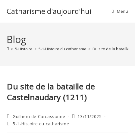
Skip
Catharisme d'aujourd'hui
to
Menu
content
Blog
>
5-Histoire
>
5-1-Histoire du catharisme
>
Du site de la bataille 
Du site de la bataille de
Castelnaudary (1211)
Auteur/autrice
Publication
Guilhem de Carcassonne
13/11/2025
de
publiée :
Post
5-1-Histoire du catharisme
la
category:
publication :