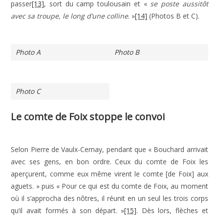
passer
[13]
, sort du camp toulousain et «
se poste aussitôt
avec sa troupe, le long d’une colline
. »
[14]
(Photos B et C).
Photo A
Photo B
Photo C
Le comte de Foix stoppe le convoi
Selon Pierre de Vaulx-Cernay, pendant que « Bouchard arrivait
avec ses gens, en bon ordre. Ceux du comte de Foix les
aperçurent, comme eux même virent le comte [de Foix] aux
aguets. » puis « Pour ce qui est du comte de Foix, au moment
où il s’approcha des nôtres, il réunit en un seul les trois corps
qu’il avait formés à son départ. »
[15]
. Dès lors, flèches et