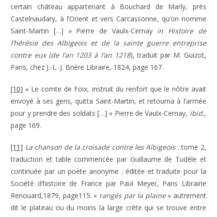
certain château appartenant à Bouchard de Marly, près
Castelnaudary, à l’Orient et vers Carcassonne, qu’on nomme
Saint-Martin […] » Pierre de Vaulx-Cernay
in Histoire de
l’hérésie des Albigeois et de la sainte guerre entreprise
contre eux (de l’an 1203 à l’an 1218
), traduit par M. Guizot,
Paris, chez J.-L.-J. Brière Libraire, 1824, page 167.
[10]
« Le comte de Foix, instruit du renfort que le nôtre avait
envoyé à ses gens, quitta Saint-Martin, et retourna à l’armée
pour y prendre des soldats […] » Pierre de Vaulx-Cernay,
ibid.
,
page 169.
[11]
La chanson de la croisade contre les Albigeois :
tome 2,
traduction et table commencée par Guillaume de Tudèle et
continuée par un poète anonyme ; éditée et traduite pour la
Société d’histoire de France par Paul Meyer, Paris Librairie
Renouard,1879, page115. «
rangés par la plaine
» autrement
dit le plateau ou du moins la large crête qui se trouve entre