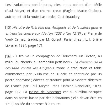
Les traductions postérieures, elles, nous parlent d’un défilé
(Paul Meyer) et d’un chemin creux (Eugène Martin-Chabot),
autrement dit la route Lasbordes-Castelnaudary.
[15]
Histoire de l’hérésie des Albigeois et de la sainte guerre
entreprise contre eux (de l’an 1203 à l’an 1218)
par Pierre de
Vaulx-Cernay, traduit par M. Guizot, Paris, chez J.-L.-J. Brière
Libraire, 1824, page 171.
[16]
« il trouva un compagnon de Bouchard, un Breton, au
milieu du chemin, au sortir d’un petit bois ».
La chanson de la
croisade contre les Albigeois,
tome 2, traduction et table
commencée par Guillaume de Tudèle et continuée par un
poète anonyme ; éditées et traduite pour la Société d’histoire
de France par Paul Meyer, Paris Librairie Renouard, 1879,
page 117. La
Bosse de Montmer
est aujourd’hui occupée
dans sa partie basse par des habitations ; elle devait être en
1211, boisée du sommet à la route.