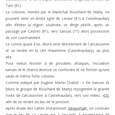
Tarn (81).
La colonne, menée par le Maréchal Bouchard de Marly, ne
pouvant venir en droite ligne de Lavaur (81) à Castelnaudary
afin d’éviter la région soulevée, se dirige plutôt, après un
passage par Castres (81), vers Saissac (11) alors possession
de son commandant.
Le convoi quant à lui, devra venir directement de Carcassonne
et se rendre en la cité chaurienne (Castelnaudary), au plus
vite.
Pour mieux résister à de possibles attaques, l’escadron
tarnais et le charroi devront se confondre et ne former qu’une
seule et même forte colonne.
Comme indiqué par Eugène Martin-Chabot : « De Saissac ils
[donc le groupe de Bouchard de Marly] rejoignirent la grande
route de Carcassonne à Castelnaudary, vers son milieu. »
[2]
,
afin de se rendre au lieu de la jonction.
Après étude des cartes (notamment
Géoportail
), on constate
que le lieu-dit La Leude est à peu-près à équidistance de