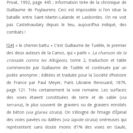
Privat, 1992, page 445 ; information tirée de la chronique de
Guillaume de Puylaurens. Ceci est impossible si l’on situe la
bataille entre Saint-Martin-Lalande et Lasbordes. On ne voit
pas Castelnaudary depuis le lieu, aujourd’hui indiqué, des
combats !
[24]
« le chemin battu » C’est Guillaume de Tudèle, le premier
des deux auteurs de la Canso, qui « parle ».
La chanson de la
croisade contre les Albigeois,
tome 2, traduction et table
commencée par Guillaume de Tudèle et continuée par un
poète anonyme ; éditées et traduite pour la Société d’histoire
de France par Paul Meyer, Paris Librairie Renouard, 1879,
page 121. Très certainement la voie romaine. Les surfaces
des voies étaient constituées de terre et de sable (
via
terrana
), le plus souvent de graviers ou de graviers enrobés
de béton (
via glarea strata
). On s’éloigne de l’image d’Épinal
des voies pavées ou dallées (
via lapide strata
) onéreuses qui
représentent sans doute moins d’1% des voies en Gaule,