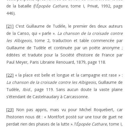
de la bataille (l’
Épopée Cathare
, tome I, Privat, 1992, page
446).
[21]
C’est Guillaume de Tudèle, le premier des deux auteurs
de la Canso, qui « parle ».
La chanson de la croisade contre
les Albigeois,
tome 2, traduction et table commencée par
Guillaume de Tudèle et continuée par un poète anonyme ;
éditées et traduite pour la Société d’histoire de France par
Paul Meyer, Paris Librairie Renouard, 1879, page 118.
[22]
« la place est belle et longue et la campagne est rase » :
La chanson de la croisade contre les Albigeois
, Guillaume de
Tudèle,
Ibid.,
page 119. Sans aucun doute la vaste plaine
s’étendant de Castelnaudary à Carcassonne.
[23]
Non pas appris, mais vu pour Michel Roquebert, car
l’historien nous dit : « Montfort posté sur une tour de guet ne
perdait rien des phases de la lutte ». l’
Épopée Cathare
, tome I,