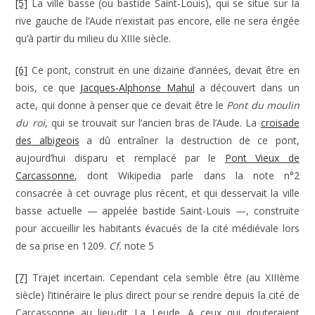
[5]
La ville basse (ou bastide Saint-Louis), qui se situe sur la
rive gauche de l’Aude n’existait pas encore, elle ne sera érigée
qu’à partir du milieu du XIIIe siècle.
[6]
Ce pont, construit en une dizaine d’années, devait être en
bois, ce que
Jacques-Alphonse Mahul
a découvert dans un
acte, qui donne à penser que ce devait être le
Pont du moulin
du roi
, qui se trouvait sur l’ancien bras de l’Aude. La
croisade
des albigeois
a dû entraîner la destruction de ce pont,
aujourd’hui disparu et remplacé par le
Pont Vieux de
Carcassonne
, dont Wikipedia parle dans la note n°2
consacrée à cet ouvrage plus récent, et qui desservait la ville
basse actuelle — appelée bastide Saint-Louis —, construite
pour accueillir les habitants évacués de la cité médiévale lors
de sa prise en 1209.
Cf.
note 5
[7]
Trajet incertain. Cependant cela semble être (au XIIIème
siècle) l’itinéraire le plus direct pour se rendre depuis la cité de
Carcassonne au lieu-dit La Leude. A ceux qui douteraient