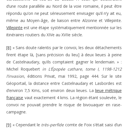
d’une route parallèle au Nord de la voie romaine, il peut être
répondu qu’on ne peut sérieusement envisager qu’il n’y ait eu,
même au Moyen-âge, de liaison entre Alzonne et Villepinte.
Villepinte
est une étape systématiquement mentionnée sur les
itinéraires routiers du XIVe au XVIIe siècle.
[8]
« Sans doute ralentis par le convoi, les deux détachements
firent étape là, [sans précision du lieu] à deux lieues à peine
de Castelnaudary, qu’ils comptaient gagner le lendemain. » :
Michel Roquebert
in L’Épopée cathare, tome I, 1198-1212
l’invasion
, éditions Privat, mai 1992, page 444. Sur le site
Géoportail, la distance entre Castelnaudary et Lasbordes est
d’environ 7,5 Kms, soit environ deux lieues. La
lieue métrique
française
vaut exactement 4 kms. La région étant soulevée, le
convoi ne pouvait prendre le risque de bivouaquer en rase-
campagne.
[9]
« Cependant le
très-perfide
comte de Foix s’était saisi d’un