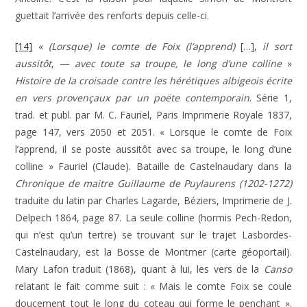
guettait l’arrivée des renforts depuis celle-ci.
[14]
«
(Lorsque) le comte de Foix (l’apprend)
[…],
il sort
aussitôt
, —
avec toute sa troupe, le long d’une colline
»
Histoire de la croisade contre les hérétiques albigeois écrite
en vers provençaux par un poëte contemporain
. Série 1,
trad. et publ. par M. C. Fauriel, Paris Imprimerie Royale 1837,
page 147, vers 2050 et 2051. « Lorsque le comte de Foix
l’apprend, il se poste aussitôt avec sa troupe, le long d’une
colline » Fauriel (Claude). Bataille de Castelnaudary dans la
Chronique de maitre Guillaume de Puylaurens (1202-1272)
traduite du latin par Charles Lagarde, Béziers, Imprimerie de J.
Delpech 1864, page 87. La seule colline (hormis Pech-Redon,
qui n’est qu’un tertre) se trouvant sur le trajet Lasbordes-
Castelnaudary, est la Bosse de Montmer (carte géoportail).
Mary Lafon traduit (1868), quant à lui, les vers de la
Canso
relatant le fait comme suit : « Mais le comte Foix se coule
doucement tout le long du coteau qui forme le penchant ».