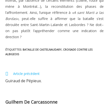
interdit, par l’absence de certains éléments (colline, route qui
mène à Montréal…), la reconstitution des phases de
l’affrontement. Ainsi, l’unique référence à
«A sant Marti a las
Bordas»,
peut-elle suffire à affirmer que la bataille s’est
déroulée entre Saint-Martin-Lalande et Lasbordes ? Ne doit–
on pas plutôt l’appréhender comme une indication de
direction ?
ÉTIQUETTES
:
BATAILLE DE CASTELNAUDARY
,
CROISADE CONTRE LES
ALBIGEOIS
Read
Article précédent
more
Guiraud de Pépieux.
articles
Guilhem De Carcassonne