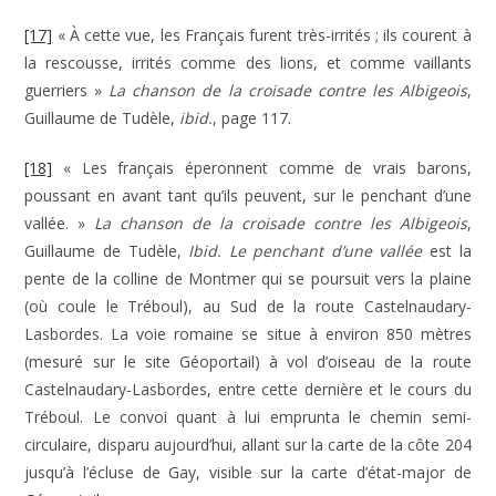
[17]
« À cette vue, les Français furent très-irrités ; ils courent à
la rescousse, irrités comme des lions, et comme vaillants
guerriers »
La chanson de la croisade contre les Albigeois
,
Guillaume de Tudèle,
ibid.
, page 117.
[18]
« Les français éperonnent comme de vrais barons,
poussant en avant tant qu’ils peuvent, sur le penchant d’une
vallée. »
La chanson de la croisade contre les Albigeois
,
Guillaume de Tudèle,
Ibid.
Le penchant d’une vallée
est la
pente de la colline de Montmer qui se poursuit vers la plaine
(où coule le Tréboul), au Sud de la route Castelnaudary-
Lasbordes. La voie romaine se situe à environ 850 mètres
(mesuré sur le site Géoportail) à vol d’oiseau de la route
Castelnaudary-Lasbordes, entre cette dernière et le cours du
Tréboul. Le convoi quant à lui emprunta le chemin semi-
circulaire, disparu aujourd’hui, allant sur la carte de la côte 204
jusqu’à l’écluse de Gay, visible sur la carte d’état-major de