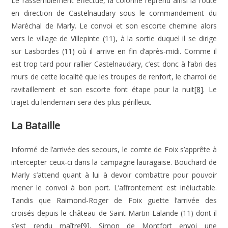
Le rassemblement effectué, la colonne reprend ainsi la route
en direction de Castelnaudary sous le commandement du
Maréchal de Marly. Le convoi et son escorte chemine alors
vers le village de Villepinte (11), à la sortie duquel il se dirige
sur Lasbordes (11) où il arrive en fin d’après-midi. Comme il
est trop tard pour rallier Castelnaudary, c’est donc à l’abri des
murs de cette localité que les troupes de renfort, le charroi de
ravitaillement et son escorte font étape pour la nuit
[8]
. Le
trajet du lendemain sera des plus périlleux.
La Bataille
Informé de l’arrivée des secours, le comte de Foix s’apprête à
intercepter ceux-ci dans la campagne lauragaise. Bouchard de
Marly s’attend quant à lui à devoir combattre pour pouvoir
mener le convoi à bon port. L’affrontement est inéluctable.
Tandis que Raimond-Roger de Foix guette l’arrivée des
croisés depuis le château de Saint-Martin-Lalande (11) dont il
s’est rendu maître
[9]
, Simon de Montfort envoi une