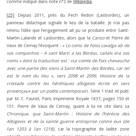
comme indiqué dans note n°2 de
Wikipédia
.
[25]
Depuis 2011, près du Pech Redon (Lasbordes), un
panneau didactique signale le lieu de la bataille. Je n’ai pas
retenu l’idée que l’engagement ait pu se produire entre Saint-
Martin-Lalande et Lasbordes, alors que la
Canso
et Pierre de
Vaux de Cernay l’évoquent :
« Lo coms de Foiss cavalga ab de
sos companhos – A sant Marti a las Bordas, caitals era sos
noms »
dont la traduction est :
«Le comte de Foix chevauche
avec une partie des siens à Saint-Martin des Bordes, car tel
est le nom du lieu », vers 2098 et 2099, Histoire de la
croisade contre les hérétiques albigeois écrite en vers
provençaux par un poëte contemporain.
Série 1 trad. et publ.
par M. C. Fauriel, Paris Imprimerie Royale 1837, pages 150 et
151
.
Pierre de Vaux de Cernay, quant à lui ne cite dans sa
Chronique, que Saint-Martin : Histoire de l’hérésie des
Albigeois et de la sainte guerre entreprise contre eux (de
l’an 1203 à l’an 1218),
car la topographie de ladite zone