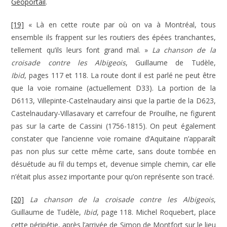
Géoportail
.
[19]
« Là en cette route par où on va à Montréal, tous
ensemble ils frappent sur les routiers des épées tranchantes,
tellement qu’ils leurs font grand mal. »
La chanson de la
croisade contre les Albigeois
, Guillaume de Tudèle,
Ibid
, pages 117 et 118. La route dont il est parlé ne peut être
que la voie romaine (actuellement D33). La portion de la
D6113, Villepinte-Castelnaudary ainsi que la partie de la D623,
Castelnaudary-Villasavary et carrefour de Prouilhe, ne figurent
pas sur la carte de Cassini (1756-1815). On peut également
constater que l’ancienne voie romaine d’Aquitaine n’apparaît
pas non plus sur cette même carte, sans doute tombée en
désuétude au fil du temps et, devenue simple chemin, car elle
n’était plus assez importante pour qu’on représente son tracé.
[20]
La chanson de la croisade contre les Albigeois
,
Guillaume de Tudèle,
Ibid
, page 118. Michel Roquebert, place
cette péripétie, après l’arrivée de Simon de Montfort sur le lieu