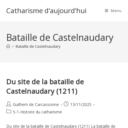
Skip
Catharisme d'aujourd'hui
to
Menu
content
Bataille de Castelnaudary
>
Bataille de Castelnaudary
Du site de la bataille de
Castelnaudary (1211)
Auteur/autrice
Publication
Guilhem de Carcassonne
13/11/2025
de
publiée :
Post
5-1-Histoire du catharisme
la
category:
publication :
Du site de la bataille de Castelnaudary (1211) La bataille de