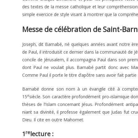
des textes de la messe catholique et leur compréhension du
simple exercice de style visant à montrer que la compréhen
Messe de célébration de Saint-Barn
Joseph, dit Barnabé, né quelques années avant notre ère
de Paul, il introduisit ce dernier dans la communauté de J
concile de Jérusalem, il accompagna Paul dans son premi
dont Paul ne voulait plus. Barnabé partit donc avec Mar
Comme Paul il porte le titre d’apôtre sans avoir fait part
Barnabé donne son nom à un évangile cité à compte
e
15
siècle. Son caractère profondément pro-islamique donn
thèses de l’Islam concernant Jésus. Profondément antipaul
niant sa divinité, il professe également que Judas fut cruci
Dieu. Il cite en outre Mahomet.
re
1
lecture :