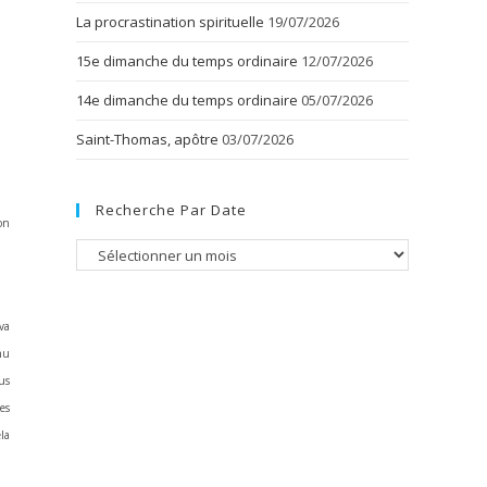
La procrastination spirituelle
19/07/2026
15e dimanche du temps ordinaire
12/07/2026
14e dimanche du temps ordinaire
05/07/2026
Saint-Thomas, apôtre
03/07/2026
Recherche Par Date
on
Recherche
par
date
va
nu
us
es
la