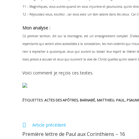
11 – Magnifiques, vous autres quand on vous injuriera et poursuivra, qu’on dira d
12 – Réjouissez-vous, exultez ; car vous avez un bon salaire dans les cieux. Car c
Mon analyse :
Ce premier sermon, dit sur la montagne, est un enseignement complet. D’abord i
repentants qui seront alors accessibles à la consolation, les non-violents qui n
rien à reprocher à quiconque, ceux qui auront su laisser leur esprit se libérer
mais jamais à accuser et ceux qui suivront la voie de Christ quelles qu’en soient 
Voici comment je reçois ces textes.
ÉTIQUETTES
:
ACTES DES APÔTRES
,
BARNABÉ
,
MATTHIEU
,
PAUL
,
PSAUM
Read
Article précédent
more
Première lettre de Paul aux Corinthiens – 16
articles