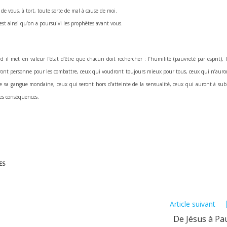
e vous, à tort, toute sorte de mal à cause de moi.
’est ainsi qu’on a poursuivi les prophètes avant vous.
l met en valeur l’état d’être que chacun doit rechercher : l’humilité (pauvreté par esprit), l
’auront personne pour les combattre, ceux qui voudront toujours mieux pour tous, ceux qui n’auro
 de sa gangue mondaine, ceux qui seront hors d’atteinte de la sensualité, ceux qui auront à subi
les conséquences.
ES
Article suivant
De Jésus à Pa