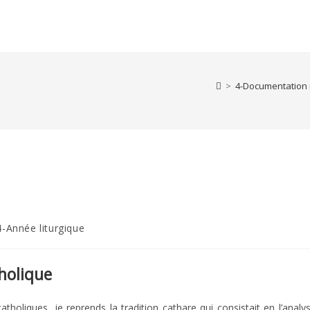
>
4-Documentation 
4-Année liturgique
ory:
tholique
oliques, je reprends la tradition cathare qui consistait en l’analy