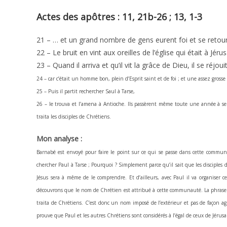
Actes des apôtres : 11, 21b-26 ; 13, 1-3
21 – … et un grand nombre de gens eurent foi et se retour
22 – Le bruit en vint aux oreilles de l’église qui était à J
23 – Quand il arriva et qu’il vit la grâce de Dieu, il se réjo
24 – car c’était un homme bon, plein d’Esprit saint et de foi ; et une assez grosse
25 – Puis il partit rechercher Saul à Tarse,
26 – le trouva et l’amena à Antioche. Ils passèrent même toute une année à se r
traita les disciples de Chrétiens.
Mon analyse :
Barnabé est envoyé pour faire le point sur ce qui se passe dans cette communa
chercher Paul à Tarse ; Pourquoi ? Simplement parce qu’il sait que les disciples
Jésus sera à même de le comprendre. Et d’ailleurs, avec Paul il va organis
découvrons que le nom de Chrétien est attribué à cette communauté. La phrase est
traita de Chrétiens. C’est donc un nom imposé de l’extérieur et pas de façon ag
prouve que Paul et les autres Chrétiens sont considérés à l’égal de ceux de Jérus