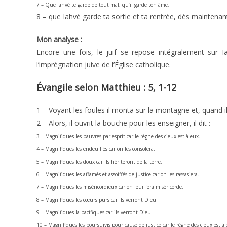
7 – Que Iahvé te garde de tout mal, qu’il garde ton âme,
8 – que Iahvé garde ta sortie et ta rentrée, dès maintenant
Mon analyse :
Encore une fois, le juif se repose intégralement sur 
l’imprégnation juive de l’Église catholique.
Évangile selon Matthieu : 5, 1-12
1 – Voyant les foules il monta sur la montagne et, quand il 
2 – Alors, il ouvrit la bouche pour les enseigner, il dit :
3 – Magnifiques les pauvres par esprit car le règne des cieux est à eux.
4 – Magnifiques les endeuillés car on les consolera.
5 – Magnifiques les doux car ils hériteront de la terre.
6 – Magnifiques les affamés et assoiffés de justice car on les rassasiera.
7 – Magnifiques les miséricordieux car on leur fera miséricorde.
8 – Magnifiques les cœurs purs car ils verront Dieu.
9 – Magnifiques la pacifiques car ils verront Dieu.
10 – Magnifiques les poursuivis pour cause de justice car le règne des cieux est à 