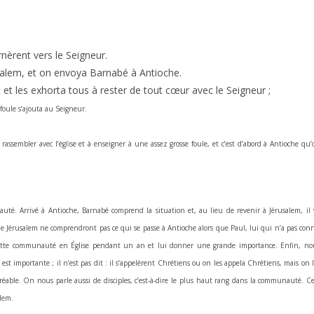
nèrent vers le Seigneur.
érusalem, et on envoya Barnabé à Antioche.
uit et les exhorta tous à rester de tout cœur avec le Seigneur ;
 foule s’ajouta au Seigneur.
assembler avec l’église et à enseigner à une assez grosse foule, et c’est d’abord à Antioche qu’
uté. Arrivé à Antioche, Barnabé comprend la situation et, au lieu de revenir à Jérusalem, il 
 de Jérusalem ne comprendront pas ce qui se passe à Antioche alors que Paul, lui qui n’a pas con
er cette communauté en Église pendant un an et lui donner une grande importance. Enfin, no
 importante ; il n’est pas dit : il s’appelèrent Chrétiens ou on les appela Chrétiens, mais on l
réable. On nous parle aussi de disciples, c’est-à-dire le plus haut rang dans la communauté. Ce
alem.