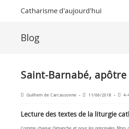
Skip
Catharisme d'aujourd'hui
to
content
Blog
Saint-Barnabé, apôtre
Auteur/autrice
Publication
Post
Guilhem de Carcassonne
11/06/2018
4-
de
publiée :
categ
la
publication :
Lecture des textes de la liturgie ca
Comme chaque Dimanche et pour les principales fêtes cath