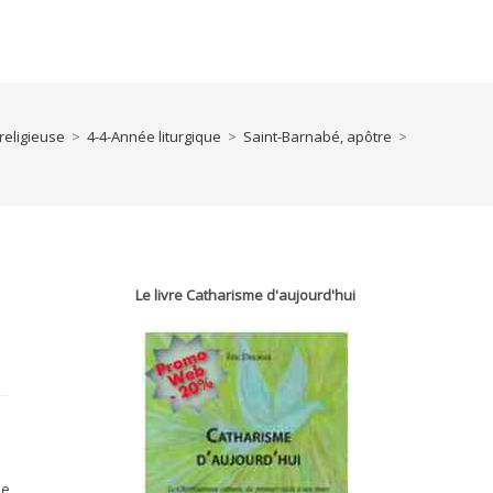
religieuse
>
4-4-Année liturgique
>
Saint-Barnabé, apôtre
>
Le livre Catharisme d'aujourd'hui
se