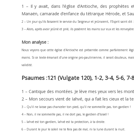
1 – Il y avait, dans l’église d’Antioche, des prophètes
Manaën, camarade d’enfance du tétrarque Hérode, et Sau
2 – Un jour qu’ils faisaient le service du Seigneur et jeûnaient, l’Esprit saint dit
3 – Alors, après avoir jeûné et prié, ils posèrent les mains sur eux et les renvoyère
Mon analyse :
Nous voyons que cette église d’Antioche est présentée comme parfaitement légit
mains. Si ce texte émanait d’une origine pro-paulinienne, il serait douteux, mai
validité.
Psaumes :121 (Vulgate 120), 1-2, 3-4, 5-6, 7-
1 – Cantique des montées. Je lève mes yeux vers les mon
2 – Mon secours vient de Iahvé, qui a fait les cieux et la te
3 – Qu’il ne laisse pas chanceler ton pied, qu’il ne sommeille pas, ton gardien !
4 – Non, il ne sommeille pas, il ne dort pas, le gardien d’Israël !
5 – Iahvé est ton gardien, Iahvé est ta protection, à ta droite.
6 – Durant le jour le soleil ne te fera pas de mal, ni la lune durant la nuit.