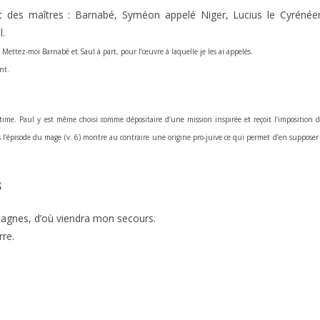
 et des maîtres : Barnabé, Syméon appelé Niger, Lucius le Cyrénée
l.
 : Mettez-moi Barnabé et Saul à part, pour l’œuvre à laquelle je les ai appelés.
nt.
ime. Paul y est même choisi comme dépositaire d’une mission inspirée et reçoit l’imposition d
s l’épisode du mage (v. 6) montre au contraire une origine pro-juive ce qui permet d’en supposer 
8
tagnes, d’où viendra mon secours.
rre.