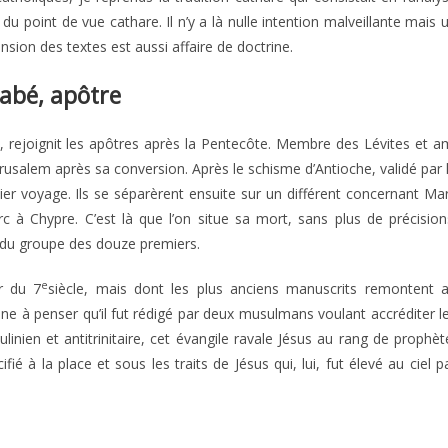
 point de vue cathare. Il n’y a là nulle intention malveillante mais 
sion des textes est aussi affaire de doctrine.
abé, apôtre
, rejoignit les apôtres après la Pentecôte. Membre des Lévites et a
érusalem après sa conversion. Après le schisme d’Antioche, validé par 
er voyage. Ils se séparèrent ensuite sur un différent concernant Ma
c à Chypre. C’est là que l’on situe sa mort, sans plus de précision
ie du groupe des douze premiers.
e
r du 7
siècle, mais dont les plus anciens manuscrits remontent 
e à penser qu’il fut rédigé par deux musulmans voulant accréditer l
inien et antitrinitaire, cet évangile ravale Jésus au rang de prophèt
fié à la place et sous les traits de Jésus qui, lui, fut élevé au ciel p