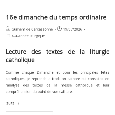
Disciple
Du
Seigneur
16e dimanche du temps ordinaire
Auteur/autrice
Publication
Guilhem de Carcassonne
19/07/2026
de
publiée :
Post
4-4-Année liturgique
la
category:
publication :
Lecture des textes de la liturgie
catholique
Comme chaque Dimanche et pour les principales fêtes
catholiques, je reprends la tradition cathare qui consistait en
l’analyse des textes de la messe catholique et leur
compréhension du point de vue cathare.
(suite…)