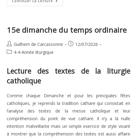
16e
Continuer La Lecture
Dimanche
Du
Temps
Ordinaire
15e dimanche du temps ordinaire
Auteur/autrice
Publication
Guilhem de Carcassonne
12/07/2026
de
publiée :
Post
4-4-Année liturgique
la
category:
publication :
Lecture des textes de la liturgie
catholique
Comme chaque Dimanche et pour les principales fêtes
catholiques, je reprends la tradition cathare qui consistait en
l’analyse des textes de la messe catholique et leur
compréhension du point de vue cathare. Il n’y a là nulle
intention malveillante mais un simple exercice de style visant
à montrer que la compréhension des textes est aussi affaire