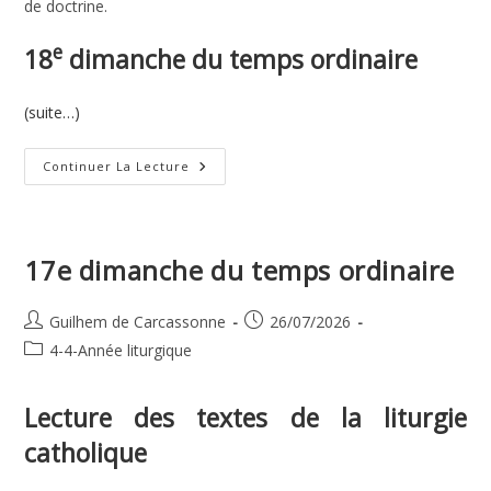
de doctrine.
e
18
dimanche du temps ordinaire
(suite…)
18e
Continuer La Lecture
Dimanche
Du
Temps
Ordinaire
17e dimanche du temps ordinaire
Auteur/autrice
Publication
Guilhem de Carcassonne
26/07/2026
de
publiée :
Post
4-4-Année liturgique
la
category:
publication :
Lecture des textes de la liturgie
catholique