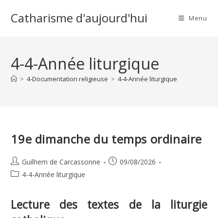
Skip
Catharisme d'aujourd'hui
to
Menu
content
4-4-Année liturgique
>
4-Documentation religieuse
>
4-4-Année liturgique
19e dimanche du temps ordinaire
Auteur/autrice
Publication
Guilhem de Carcassonne
09/08/2026
de
publiée :
Post
4-4-Année liturgique
la
category:
publication :
Lecture des textes de la liturgie