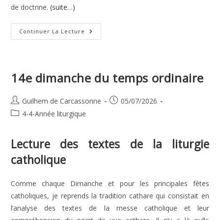
de doctrine.
(suite…)
15e
Continuer La Lecture
Dimanche
Du
Temps
Ordinaire
14e dimanche du temps ordinaire
Auteur/autrice
Publication
Guilhem de Carcassonne
05/07/2026
de
publiée :
Post
4-4-Année liturgique
la
category:
publication :
Lecture des textes de la liturgie
catholique
Comme chaque Dimanche et pour les principales fêtes
catholiques, je reprends la tradition cathare qui consistait en
l’analyse des textes de la messe catholique et leur