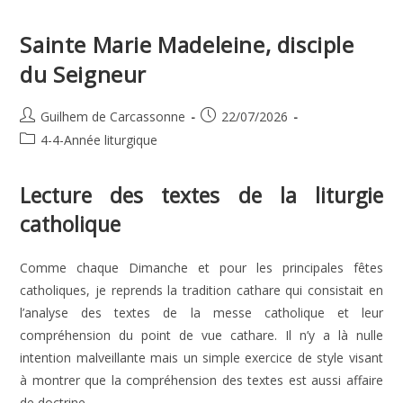
Sainte Marie Madeleine, disciple
du Seigneur
Auteur/autrice
Publication
Guilhem de Carcassonne
22/07/2026
de
publiée :
Post
4-4-Année liturgique
la
category:
publication :
Lecture des textes de la liturgie
catholique
Comme chaque Dimanche et pour les principales fêtes
catholiques, je reprends la tradition cathare qui consistait en
l’analyse des textes de la messe catholique et leur
compréhension du point de vue cathare. Il n’y a là nulle
intention malveillante mais un simple exercice de style visant
à montrer que la compréhension des textes est aussi affaire
de doctrine.