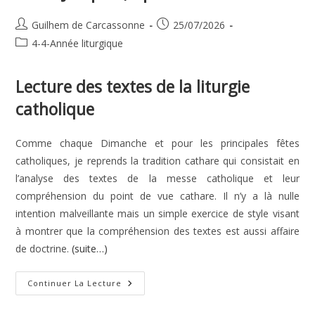
Auteur/autrice
Publication
Guilhem de Carcassonne
25/07/2026
de
publiée :
Post
4-4-Année liturgique
la
category:
publication :
Lecture des textes de la liturgie
catholique
Comme chaque Dimanche et pour les principales fêtes
catholiques, je reprends la tradition cathare qui consistait en
l’analyse des textes de la messe catholique et leur
compréhension du point de vue cathare. Il n’y a là nulle
intention malveillante mais un simple exercice de style visant
à montrer que la compréhension des textes est aussi affaire
de doctrine.
(suite…)
Saint
Continuer La Lecture
Jacques,
Apôtre