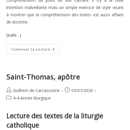
compréhension du point de vue cathare. Il n’y a là nulle
intention malveillante mais un simple exercice de style visant
à montrer que la compréhension des textes est aussi affaire
de doctrine.
(suite…)
14e
Continuer La Lecture
Dimanche
Du
Temps
Ordinaire
Saint-Thomas, apôtre
Auteur/autrice
Publication
Guilhem de Carcassonne
03/07/2026
de
publiée :
Post
4-4-Année liturgique
la
category:
publication :
Lecture des textes de la liturgie
catholique