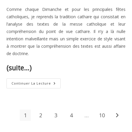
Comme chaque Dimanche et pour les principales fêtes
catholiques, je reprends la tradition cathare qui consistait en
l’analyse des textes de la messe catholique et leur
compréhension du point de vue cathare. Il n’y a là nulle
intention malveillante mais un simple exercice de style visant
à montrer que la compréhension des textes est aussi affaire
de doctrine.
(suite…)
Saint-
Continuer La Lecture
Thomas,
Apôtre
1
2
3
4
…
10
Aller à 