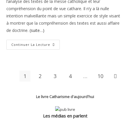
l’analyse des textes de la messe catholique et leur
compréhension du point de vue cathare. Il n’y a là nulle
intention malveillante mais un simple exercice de style visant
à montrer que la compréhension des textes est aussi affaire
de doctrine.
(suite…)
Solennité
Continuer La Lecture
Des
Saints
Pierre
Et
Paul
1
2
3
4
…
10
Aller à 
Le livre Catharisme d'aujourd'hui
Les médias en parlent