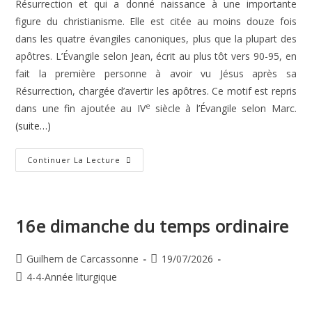
Résurrection et qui a donné naissance à une importante
figure du christianisme. Elle est citée au moins douze fois
dans les quatre évangiles canoniques, plus que la plupart des
apôtres. L’Évangile selon Jean, écrit au plus tôt vers 90-95, en
fait la première personne à avoir vu Jésus après sa
Résurrection, chargée d’avertir les apôtres. Ce motif est repris
e
dans une fin ajoutée au IV
siècle à l’Évangile selon Marc.
(suite…)
Sainte
Continuer La Lecture
Marie
Madeleine,
Disciple
Du
Seigneur
16e dimanche du temps ordinaire
Auteur/autrice
Publication
Guilhem de Carcassonne
19/07/2026
de
publiée :
Post
4-4-Année liturgique
la
category:
publication :