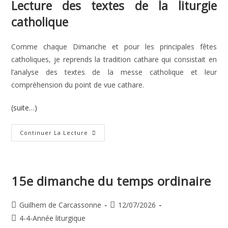
Lecture des textes de la liturgie
catholique
Comme chaque Dimanche et pour les principales fêtes
catholiques, je reprends la tradition cathare qui consistait en
l’analyse des textes de la messe catholique et leur
compréhension du point de vue cathare.
(suite…)
16e
Continuer La Lecture
Dimanche
Du
Temps
Ordinaire
15e dimanche du temps ordinaire
Auteur/autrice
Publication
Guilhem de Carcassonne
12/07/2026
de
publiée :
Post
4-4-Année liturgique
la