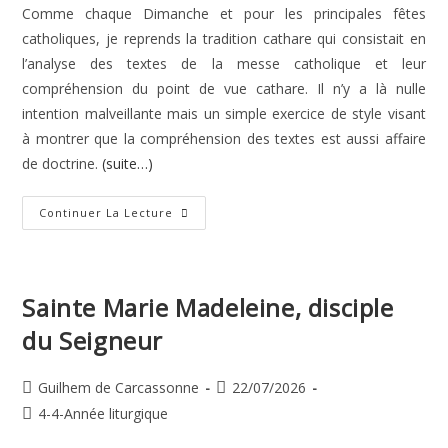
Comme chaque Dimanche et pour les principales fêtes
catholiques, je reprends la tradition cathare qui consistait en
l’analyse des textes de la messe catholique et leur
compréhension du point de vue cathare. Il n’y a là nulle
intention malveillante mais un simple exercice de style visant
à montrer que la compréhension des textes est aussi affaire
de doctrine.
(suite…)
Saint
Continuer La Lecture
Jacques,
Apôtre
Sainte Marie Madeleine, disciple
du Seigneur
Auteur/autrice
Publication
Guilhem de Carcassonne
22/07/2026
de
publiée :
Post
4-4-Année liturgique
la
category: