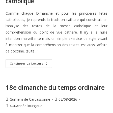
catholique
Comme chaque Dimanche et pour les principales fêtes
catholiques, je reprends la tradition cathare qui consistait en
l’analyse des textes de la messe catholique et leur
compréhension du point de vue cathare. Il n’y a là nulle
intention malveillante mais un simple exercice de style visant
à montrer que la compréhension des textes est aussi affaire
de doctrine.
(suite…)
Transfiguration
Continuer La Lecture
De
Notre
Seigneur
18e dimanche du temps ordinaire
Auteur/autrice
Publication
Guilhem de Carcassonne
02/08/2026
de
publiée :
Post
4-4-Année liturgique
la
category: