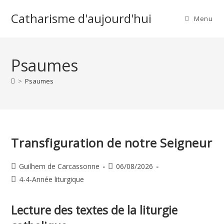
Skip
Catharisme d'aujourd'hui
to
Menu
content
Psaumes
>
Psaumes
Transfiguration de notre Seigneur
Auteur/autrice
Publication
Guilhem de Carcassonne
06/08/2026
de
publiée :
Post
4-4-Année liturgique
la
category:
publication :
Lecture des textes de la liturgie