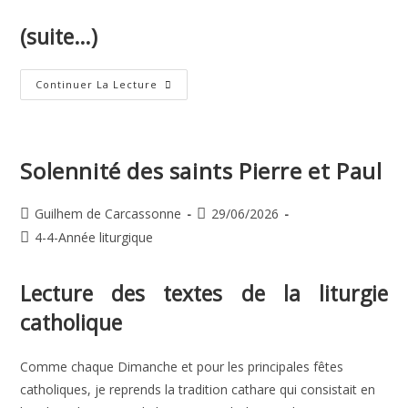
(suite…)
Saint-
Continuer La Lecture
Thomas,
Apôtre
Solennité des saints Pierre et Paul
Auteur/autrice
Publication
Guilhem de Carcassonne
29/06/2026
de
publiée :
Post
4-4-Année liturgique
la
category:
publication :
Lecture des textes de la liturgie
catholique
Comme chaque Dimanche et pour les principales fêtes
catholiques, je reprends la tradition cathare qui consistait en