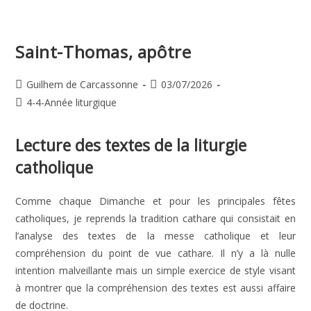
Du
Temps
Ordinaire
Saint-Thomas, apôtre
Auteur/autrice
Publication
Guilhem de Carcassonne
03/07/2026
de
publiée :
Post
4-4-Année liturgique
la
category:
publication :
Lecture des textes de la liturgie
catholique
Comme chaque Dimanche et pour les principales fêtes
catholiques, je reprends la tradition cathare qui consistait en
l’analyse des textes de la messe catholique et leur
compréhension du point de vue cathare. Il n’y a là nulle
intention malveillante mais un simple exercice de style visant
à montrer que la compréhension des textes est aussi affaire
de doctrine.