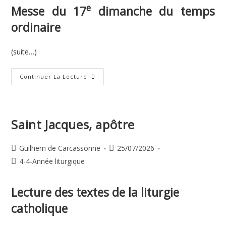
e
Messe du 17
dimanche du temps
ordinaire
(suite…)
17e
Continuer La Lecture
Dimanche
Du
Temps
Ordinaire
Saint Jacques, apôtre
Auteur/autrice
Publication
Guilhem de Carcassonne
25/07/2026
de
publiée :
Post
4-4-Année liturgique
la
category:
publication :
Lecture des textes de la liturgie
catholique