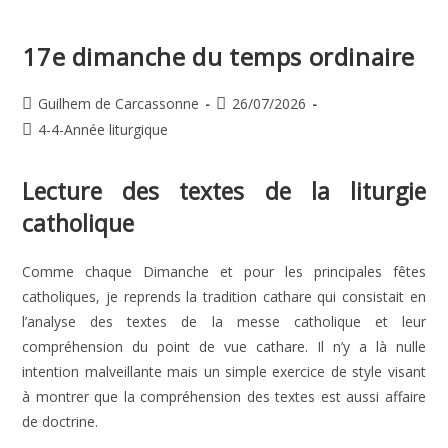
Temps
Ordinaire
17e dimanche du temps ordinaire
Auteur/autrice
Publication
Guilhem de Carcassonne
26/07/2026
de
publiée :
Post
4-4-Année liturgique
la
category:
publication :
Lecture des textes de la liturgie
catholique
Comme chaque Dimanche et pour les principales fêtes
catholiques, je reprends la tradition cathare qui consistait en
l’analyse des textes de la messe catholique et leur
compréhension du point de vue cathare. Il n’y a là nulle
intention malveillante mais un simple exercice de style visant
à montrer que la compréhension des textes est aussi affaire
de doctrine.