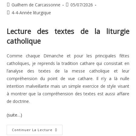
Auteur/autrice
Publication
Guilhem de Carcassonne
05/07/2026
de
publiée :
Post
4-4-Année liturgique
la
category:
publication :
Lecture des textes de la liturgie
catholique
Comme chaque Dimanche et pour les principales fêtes
catholiques, je reprends la tradition cathare qui consistait en
l’analyse des textes de la messe catholique et leur
compréhension du point de vue cathare. Il n’y a là nulle
intention malveillante mais un simple exercice de style visant
à montrer que la compréhension des textes est aussi affaire
de doctrine.
(suite…)
14e
Continuer La Lecture
Dimanche