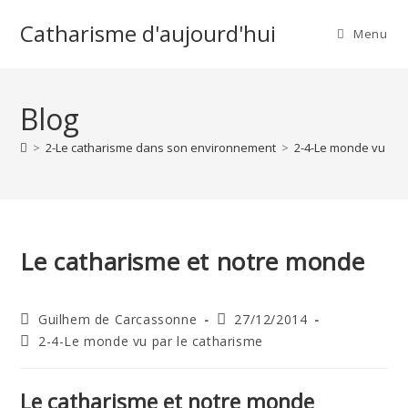
Skip
Catharisme d'aujourd'hui
to
Menu
content
Blog
>
2-Le catharisme dans son environnement
>
2-4-Le monde vu par
Le catharisme et notre monde
Auteur/autrice
Publication
Guilhem de Carcassonne
27/12/2014
de
publiée :
Post
2-4-Le monde vu par le catharisme
la
category:
publication :
Le catharisme et notre monde