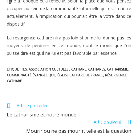
ligne
à l’époque et à réfléchir, selon la place que vous pensez
occuper au sein de la communauté informelle qui est la nôtre
actuellement, à l’implication qui pourrait être la vôtre dans ce
dispositif.
La résurgence cathare n’ira pas loin si on ne lui donne pas les
moyens de perdurer en ce monde, dont le moins que l’on
puisse dire est qu’il ne lui est pas favorable par essence.
ÉTIQUETTES
:
ASSOCIATION CULTUELLE CATHARE
,
CATHARES
,
CATHARISME
,
COMMUNAUTÉ ÉVANGÉLIQUE
,
ÉGLISE CATHARE DE FRANCE
,
RÉSURGENCE
CATHARE
Read
Article précédent
more
Le catharisme et notre monde
articles
Article suivant
Mourir ou ne pas mourir, telle est la question