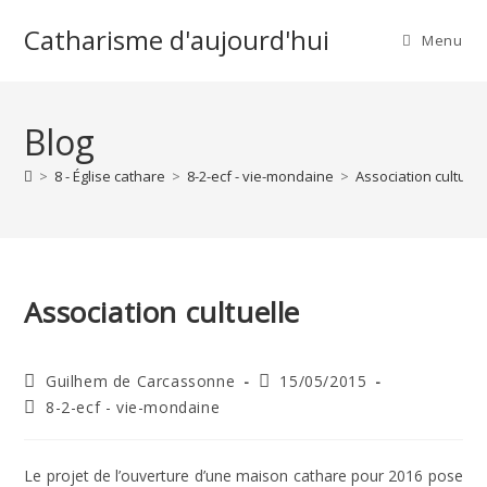
Skip
Catharisme d'aujourd'hui
to
Menu
content
Blog
>
8 - Église cathare
>
8-2-ecf - vie-mondaine
>
Association cultuell
Association cultuelle
Auteur/autrice
Publication
Guilhem de Carcassonne
15/05/2015
de
publiée :
Post
8-2-ecf - vie-mondaine
la
category:
publication :
Le projet de l’ouverture d’une maison cathare pour 2016 pose