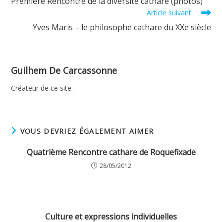
Première Rencontre de la diversité cathare (photos)
articles
Article suivant
Yves Maris – le philosophe cathare du XXe siècle
Guilhem De Carcassonne
Créateur de ce site.
VOUS DEVRIEZ ÉGALEMENT AIMER
Quatrième Rencontre cathare de Roquefixade
28/05/2012
Culture et expressions individuelles