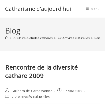
Skip
Catharisme d'aujourd'hui
to
Menu
content
Blog
>
7-Culture & études cathares
>
7-2-Activités culturelles
>
Rencont
Rencontre de la diversité
cathare 2009
Auteur/autrice
Publication
Guilhem de Carcassonne
05/06/2009
de
publiée :
Post
7-2-Activités culturelles
la
category:
publication :