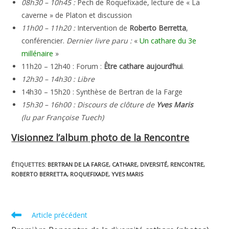
08h30 – 10h45 :
Pech de Roquefixade, lecture de « La
caverne » de Platon et discussion
11h00 – 11h20 :
Intervention de
Roberto Berretta
,
conférencier.
Dernier livre paru :
«
Un cathare du 3e
millénaire
»
11h20 – 12h40 : Forum :
Être cathare aujourd’hui
.
12h30 – 14h30 : Libre
14h30 – 15h20 : Synthèse de Bertran de la Farge
15h30 – 16h00 : Discours de clôture de
Yves Maris
(lu par Françoise Tuech)
Visionnez l’album photo de la Rencontre
ÉTIQUETTES
:
BERTRAN DE LA FARGE
,
CATHARE
,
DIVERSITÉ
,
RENCONTRE
,
ROBERTO BERRETTA
,
ROQUEFIXADE
,
YVES MARIS
Read
Article précédent
more