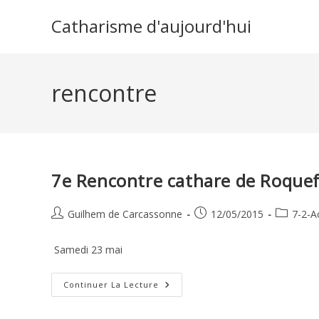
Skip
Catharisme d'aujourd'hui
to
content
rencontre
7e Rencontre cathare de Roque
Auteur/autrice
Publication
Post
Guilhem de Carcassonne
12/05/2015
7-2-Ac
de
publiée :
category:
la
Samedi 23 mai
publication :
7e
Continuer La Lecture
Rencontre
Cathare
De