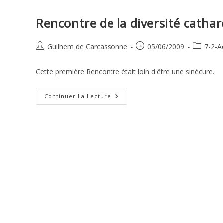
Roquefixade
Rencontre de la diversité catha
Auteur/autrice
Publication
Post
Guilhem de Carcassonne
05/06/2009
7-2-Ac
de
publiée :
category:
la
Cette première Rencontre était loin d'être une sinécure.
publication :
Rencontre
Continuer La Lecture
De
La
Diversité
Cathare
2009