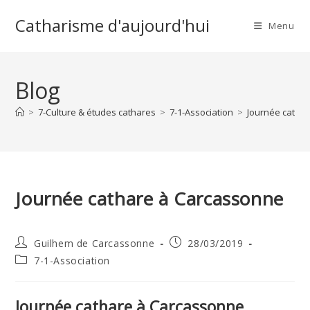
Skip
Catharisme d'aujourd'hui
to
Menu
content
Blog
>
7-Culture & études cathares
>
7-1-Association
>
Journée catha
Journée cathare à Carcassonne
Auteur/autrice
Publication
Guilhem de Carcassonne
28/03/2019
de
publiée :
Post
7-1-Association
la
category:
publication :
Journée cathare à Carcassonne