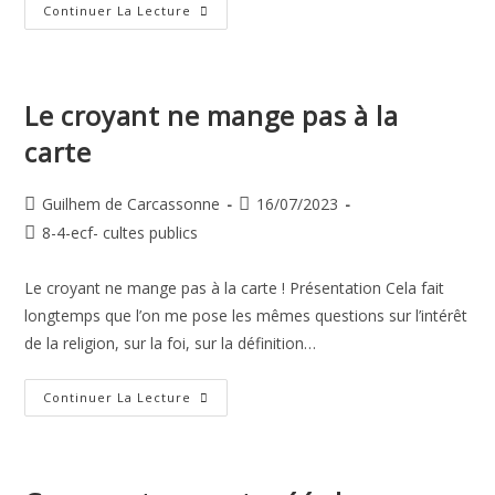
L’athée,
Continuer La Lecture
Un
Croyant
Qui
S’ignore ?
Le croyant ne mange pas à la
carte
Auteur/autrice
Publication
Guilhem de Carcassonne
16/07/2023
de
publiée :
Post
8-4-ecf- cultes publics
la
category:
publication :
Le croyant ne mange pas à la carte ! Présentation Cela fait
longtemps que l’on me pose les mêmes questions sur l’intérêt
de la religion, sur la foi, sur la définition…
Le
Continuer La Lecture
Croyant
Ne
Mange
Pas
À
La