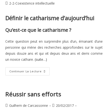
de
publiée :
Post
2-2-Coexistence intellectuelle
la
category:
publication :
Définir le catharisme d’aujourd’hui
Qu’est-ce que le catharisme ?
Cette question peut en surprendre plus d’un, émanant d’une
personne qui mène des recherches approfondies sur le sujet
depuis douze ans et qui vit depuis deux ans et demi comme
un novice cathare.
(suite…)
Définir
Continuer La Lecture
Le
Catharisme
D’aujourd’hui
Réussir sans efforts
Auteur/autrice
Publication
Guilhem de Carcassonne
20/02/2017