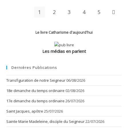
Timothée
–
1
1
2
3
4
5
Aller à 
Le livre Catharisme d'aujourd'hui
Les médias en parlent
Dernières Publications
Transfiguration de notre Seigneur
06/08/2026
18e dimanche du temps ordinaire
02/08/2026
17e dimanche du temps ordinaire
26/07/2026
Saint Jacques, apôtre
25/07/2026
Sainte Marie Madeleine, disciple du Seigneur
22/07/2026