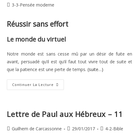
de
publiée :
Post
3-3-Pensée moderne
la
category:
publication :
Réussir sans effort
Le monde du virtuel
Notre monde est sans cesse mû par un désir de fuite en
avant, persuadé qu’il est qu’il faut tout vivre tout de suite et
que la patience est une perte de temps.
(suite…)
Réussir
Continuer La Lecture
Sans
Efforts
Lettre de Paul aux Hébreux – 11
Auteur/autrice
Publication
Post
Guilhem de Carcassonne
29/01/2017
4-2-Bible
de
publiée :
category: