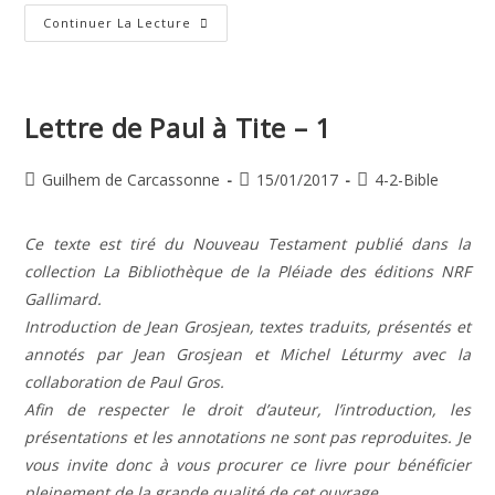
Lettre
Continuer La Lecture
De
Paul
À
Tite
–
3
Lettre de Paul à Tite – 1
Auteur/autrice
Publication
Post
Guilhem de Carcassonne
15/01/2017
4-2-Bible
de
publiée :
category:
la
Ce texte est tiré du Nouveau Testament publié dans la
publication :
collection La Bibliothèque de la Pléiade des éditions NRF
Gallimard.
Introduction de Jean Grosjean, textes traduits, présentés et
annotés par Jean Grosjean et Michel Léturmy avec la
collaboration de Paul Gros.
Afin de respecter le droit d’auteur, l’introduction, les
présentations et les annotations ne sont pas reproduites. Je
vous invite donc à vous procurer ce livre pour bénéficier
pleinement de la grande qualité de cet ouvrage.