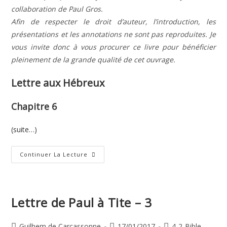
collaboration de Paul Gros.
Afin de respecter le droit d’auteur, l’introduction, les
présentations et les annotations ne sont pas reproduites. Je
vous invite donc à vous procurer ce livre pour bénéficier
pleinement de la grande qualité de cet ouvrage.
Lettre aux Hébreux
Chapitre 6
(suite…)
Lettre
Continuer La Lecture
De
Paul
Aux
Hébreux
–
6
Lettre de Paul à Tite – 3
Auteur/autrice
Publication
Post
Guilhem de Carcassonne
17/01/2017
4-2-Bible