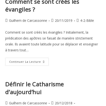
Comment se sont créés les
Carte
évangiles ?
Auteur/autrice
Publication
Post
Guilhem de Carcassonne
20/11/2019
4-2-Bible
de
publiée :
category:
la
Comment se sont créés les évangiles ? Initialement, la
publication :
prédication des apôtres se faisait de manière strictement
orale. Ils avaient toute latitude pour se déplacer et enseigner
à travers tout…
Comment
Continuer La Lecture
Se
Sont
Créés
Les
Évangiles
?
Définir le Catharisme
d’aujourd’hui
Auteur/autrice
Publication
Guilhem de Carcassonne
20/12/2018