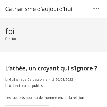
Skip
Catharisme d'aujourd'hui
to
Menu
content
foi
>
foi
L’athée, un croyant qui s’ignore ?
Auteur/autrice
Publication
Guilhem de Carcassonne
20/08/2023
de
publiée :
Post
8-4-ecf- cultes publics
la
category:
publication :
Les rapports houleux de l’homme envers la religion