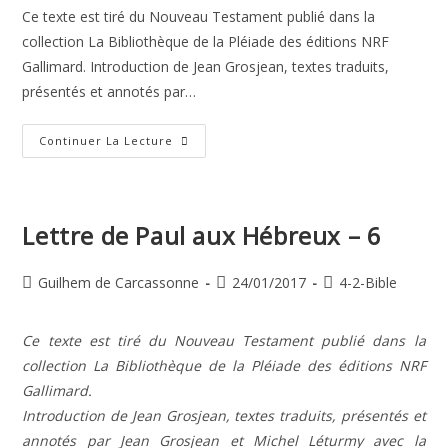
la
Ce texte est tiré du Nouveau Testament publié dans la
publication :
collection La Bibliothèque de la Pléiade des éditions NRF
Gallimard. Introduction de Jean Grosjean, textes traduits,
présentés et annotés par…
Lettre
Continuer La Lecture
De
Paul
Aux
Hébreux
–
11
Lettre de Paul aux Hébreux – 6
Auteur/autrice
Publication
Post
Guilhem de Carcassonne
24/01/2017
4-2-Bible
de
publiée :
category:
la
Ce texte est tiré du Nouveau Testament publié dans la
publication :
collection La Bibliothèque de la Pléiade des éditions NRF
Gallimard.
Introduction de Jean Grosjean, textes traduits, présentés et
annotés par Jean Grosjean et Michel Léturmy avec la