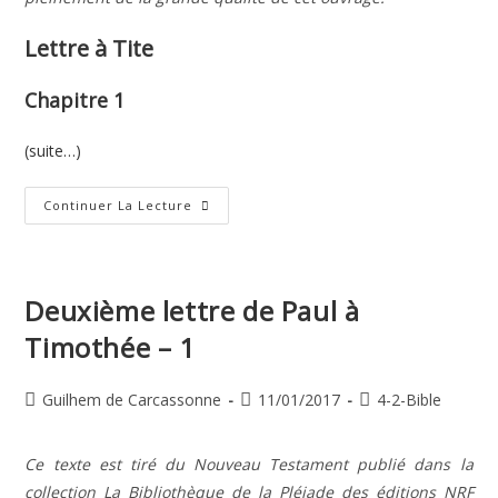
Lettre à Tite
Chapitre 1
(suite…)
Lettre
Continuer La Lecture
De
Paul
À
Tite
–
1
Deuxième lettre de Paul à
Timothée – 1
Auteur/autrice
Publication
Post
Guilhem de Carcassonne
11/01/2017
4-2-Bible
de
publiée :
category:
la
Ce texte est tiré du Nouveau Testament publié dans la
publication :
collection La Bibliothèque de la Pléiade des éditions NRF