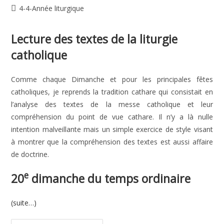
de
publiée :
Post
4-4-Année liturgique
la
category:
publication :
Lecture des textes de la liturgie
catholique
Comme chaque Dimanche et pour les principales fêtes
catholiques, je reprends la tradition cathare qui consistait en
l’analyse des textes de la messe catholique et leur
compréhension du point de vue cathare. Il n’y a là nulle
intention malveillante mais un simple exercice de style visant
à montrer que la compréhension des textes est aussi affaire
de doctrine.
e
20
dimanche du temps ordinaire
(suite…)