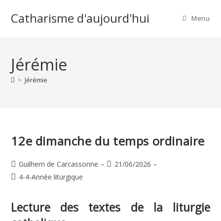
Skip
Catharisme d'aujourd'hui
to
Menu
content
Jérémie
>
Jérémie
12e dimanche du temps ordinaire
Auteur/autrice
Publication
Guilhem de Carcassonne
21/06/2026
de
publiée :
Post
4-4-Année liturgique
la
category:
publication :
Lecture des textes de la liturgie