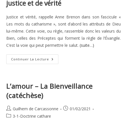
justice et de vérité
Justice et vérité, rappelle Anne Brenon dans son fascicule «
Les mots du catharisme », sont d’abord les attributs de Dieu
lui-même. Cette voie, ou règle, rassemble donc les valeurs du
Bien, celles des Préceptes qui forment la règle de l’Évangile.
C’est la voie qui peut permettre le salut.
(suite…)
Sur
Continuer La Lecture
Le
Chemin
Cathare
:
La
Règle
L’amour – La Bienveillance
De
Justice
(catéchèse)
Et
De
Vérité
Auteur/autrice
Publication
Guilhem de Carcassonne
01/02/2021
de
publiée :
Post
3-1-Doctrine cathare
la
category:
publication :