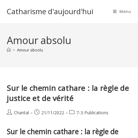
Skip
Catharisme d'aujourd'hui
to
Menu
content
Amour absolu
>
Amour absolu
Sur le chemin cathare : la règle de
justice et de vérité
Auteur/autrice
Publication
Post
Chantal
21/11/2022
7-3-Publications
de
publiée :
category:
la
Sur le chemin cathare : la règle de
publication :