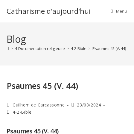
Skip
Catharisme d'aujourd'hui
to
Menu
content
Blog
>
4-Documentation religieuse
>
4-2-Bible
>
Psaumes 45 (V. 44)
>
Psaumes 45 (V. 44)
Auteur/autrice
Publication
Guilhem de Carcassonne
23/08/2024
de
publiée :
Post
4-2-Bible
la
category:
publication :
Psaumes 45 (V. 44)