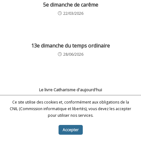
5e dimanche de carême
22/03/2026
13e dimanche du temps ordinaire
28/06/2026
Le livre Catharisme d'aujourd'hui
Ce site utilise des cookies et, conformément aux obligations de la
CNIL (Commission informatique et libertés), vous devez les accepter
Les médias en parlent
pour utiliser nos services.
Dernières Publications
Accepter