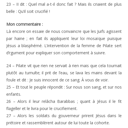
23 – II dit : Quel mal a-t-il donc fait ? Mais ils criaient de plus
belle : Qu’il soit crucifié !
Mon commentaire :
Là encore on essaie de nous convaincre que les Juifs agissent
par haine ; en fait ils appliquent leur loi mosaïque puisque
Jésus a blasphémé. L’intervention de la femme de Pilate sert
d’rgument pour expliquer son comportement à suivre.
24 – Pilate vit que rien ne servait à rien mais que cela tournait
plutôt au tumulte; il prit de l’eau, se lava les mains devant la
foule et dit : Je suis innocent de ce sang. À vous de voir.
25 – Et tout le peuple répondit : Sur nous son sang, et sur nos
enfants.
26 – Alors il leur relâcha Barabbas ; quant à Jésus il le fit
flageller et le livra pour le crucifiement.
27 – Alors les soldats du gouverneur prirent Jésus dans le
prétoire et rassemblèrent autour de lui toute la cohorte.