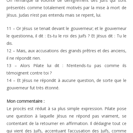
On remarque la volonté de dénigrement des Juifs qui sont
présentés comme totalement motivés par la mise à mort de
Jésus. Judas n’est pas entendu mais se repent, lui.
11 – Or Jésus se tenait devant le gouverneur; et le gouverneur
le questionna, il dit : Es-tu le roi des Juifs ? Et Jésus dit : Tu le
dis.
12 – Mais, aux accusations des grands prêtres et des anciens,
il ne répondit rien.
13 – Alors Pilate lui dit : N’entends-tu pas comme ils
témoignent contre toi ?
14 – Et Jésus ne répondit à aucune question, de sorte que le
gouverneur fut très étonné.
Mon commentaire :
Le procès est réduit à sa plus simple expression. Pilate pose
une question à laquelle Jésus ne répond pas vraiment, se
contentant de la retourner en affirmation. Il dédaigne tout ce
qui vient des Juifs, accentuant l’accusation des Juifs, comme