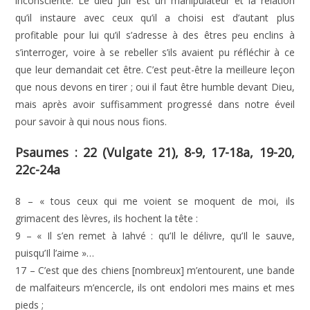
inconsciente. Le dieu juif est un manipulateur et la relation
qu’il instaure avec ceux qu’il a choisi est d’autant plus
profitable pour lui qu’il s’adresse à des êtres peu enclins à
s’interroger, voire à se rebeller s’ils avaient pu réfléchir à ce
que leur demandait cet être. C’est peut-être la meilleure leçon
que nous devons en tirer ; oui il faut être humble devant Dieu,
mais après avoir suffisamment progressé dans notre éveil
pour savoir à qui nous nous fions.
Psaumes : 22 (Vulgate 21), 8-9, 17-18a, 19-20,
22c-24a
8 – « tous ceux qui me voient se moquent de moi, ils
grimacent des lèvres, ils hochent la tête :
9 – « Il s’en remet à Iahvé : qu’Il le délivre, qu’Il le sauve,
puisqu’Il l’aime »…
17 – C’est que des chiens [nombreux] m’entourent, une bande
de malfaiteurs m’encercle, ils ont endolori mes mains et mes
pieds ;