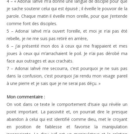
4 – « Adonaï Iahvé m’a donné une langue de disciple pour que
je sache soutenir celui qui est épuisé ; il éveille le pouvoir de la
parole. Chaque matin il éveille mon oreille, pour que j’entende
comme font des disciples.
5 – Adonaï Iahvé m’a ouvert l’oreille, et moi je n’ai pas été
rebelle, je ne me suis pas retiré en arrière,
6 – j’ai présenté mon dos à ceux qui me frappaient et mes
joues à ceux qui m’arrachaient le poil. Je n’ai pas dérobé ma
face aux outrages et aux crachats.
7 – Adonaï Iahvé me secourra, c’est pourquoi je ne suis pas
dans la confusion, c’est pourquoi j’ai rendu mon visage pareil
à une pierre et je sais que je ne serai pas déçu. »
Mon commentaire :
On voit dans ce texte le comportement d’Isaïe qui révèle un
point important. La passivité et, on pourrait dire le presque
abandon à celui qui est identifié comme dieu, met le croyant
en position de faiblesse et favorise la manipulation