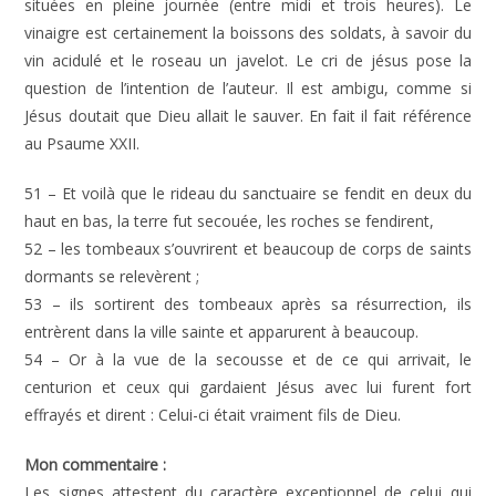
situées en pleine journée (entre midi et trois heures). Le
vinaigre est certainement la boissons des soldats, à savoir du
vin acidulé et le roseau un javelot. Le cri de jésus pose la
question de l’intention de l’auteur. Il est ambigu, comme si
Jésus doutait que Dieu allait le sauver. En fait il fait référence
au Psaume XXII.
51 – Et voilà que le rideau du sanctuaire se fendit en deux du
haut en bas, la terre fut secouée, les roches se fendirent,
52 – les tombeaux s’ouvrirent et beaucoup de corps de saints
dormants se relevèrent ;
53 – ils sortirent des tombeaux après sa résurrection, ils
entrèrent dans la ville sainte et apparurent à beaucoup.
54 – Or à la vue de la secousse et de ce qui arrivait, le
centurion et ceux qui gardaient Jésus avec lui furent fort
effrayés et dirent : Celui-ci était vraiment fils de Dieu.
Mon commentaire :
Les signes attestent du caractère exceptionnel de celui qui