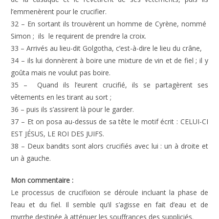
l’emmenèrent pour le crucifier.
32 – En sortant ils trouvèrent un homme de Cyrène, nommé
Simon ; ils le requirent de prendre la croix.
33 – Arrivés au lieu-dit Golgotha, c’est-à-dire le lieu du crâne,
34 – ils lui donnèrent à boire une mixture de vin et de fiel ; il y
goûta mais ne voulut pas boire.
35 – Quand ils l’eurent crucifié, ils se partagèrent ses
vêtements en les tirant au sort ;
36 – puis ils s’assirent là pour le garder.
37 – Et on posa au-dessus de sa tête le motif écrit : CELUI-CI
EST JÉSUS, LE ROI DES JUIFS.
38 – Deux bandits sont alors crucifiés avec lui : un à droite et
un à gauche.
Mon commentaire :
Le processus de crucifixion se déroule incluant la phase de
l’eau et du fiel. Il semble qu’il s’agisse en fait d’eau et de
myrrhe destinée à atténuer les souffrances des suppliciés.