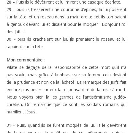
28 – Puis ils le dévêtirent et lui mirent une casaque écarlate,
29 – puis ils tressèrent une couronne d’épines, la lui posèrent
sur la tête, et un roseau dans la main droite ; et ils tombaient
à genoux devant lui et disaient pour le moquer : Bonjour ! roi
des Juifs !
30 – puis ils crachaient sur lui, ils prenaient le roseau et lui
tapaient sur la tête.
Mon commentaire :
Pilate se dégage de la responsabilité de cette mort qu’il n’a
pas voulu, mais grâce à la phrase sur sa femme cela devient
de la prudence et non de la lâcheté. La remarque des Juifs fait
encore plus peser sur eux la responsabilité de la mise à mort.
Nous voyons bien là les germes de l’antisémitisme judéo-
chrétien. On remarque que ce sont les soldats romains qui
humilient Jésus.
31 – Puis, quand ils se furent moqués de lui, ils le dévêtirent
de la casaque et le revêtirent de ses vêtements, puis ils