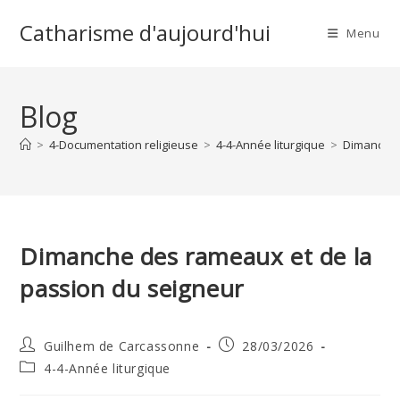
Skip
Catharisme d'aujourd'hui
to
Menu
content
Blog
>
4-Documentation religieuse
>
4-4-Année liturgique
>
Dimanche 
Dimanche des rameaux et de la
passion du seigneur
Auteur/autrice
Publication
Guilhem de Carcassonne
28/03/2026
de
publiée :
Post
4-4-Année liturgique
la
category:
publication :