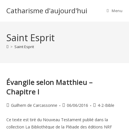
Skip
Catharisme d'aujourd'hui
to
Menu
content
Saint Esprit
>
Saint Esprit
Évangile selon Matthieu –
Chapitre I
Auteur/autrice
Publication
Post
Guilhem de Carcassonne
06/06/2016
4-2-Bible
de
publiée :
category:
la
Ce texte est tiré du Nouveau Testament publié dans la
publication :
collection La Bibliothèque de la Pléiade des éditions NRF