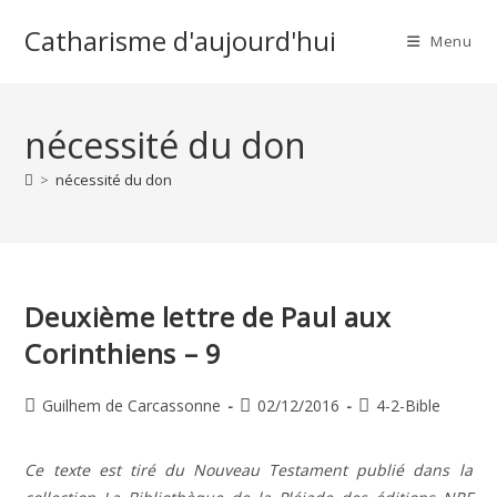
Skip
Catharisme d'aujourd'hui
to
Menu
content
nécessité du don
>
nécessité du don
Deuxième lettre de Paul aux
Corinthiens – 9
Auteur/autrice
Publication
Post
Guilhem de Carcassonne
02/12/2016
4-2-Bible
de
publiée :
category:
la
Ce texte est tiré du Nouveau Testament publié dans la
publication :