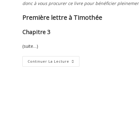
donc à vous procurer ce livre pour bénéficier pleinemen
Première lettre à Timothée
Chapitre 3
(suite…)
Première
Continuer La Lecture
Lettre
De
Paul
À
Timothée
–
3