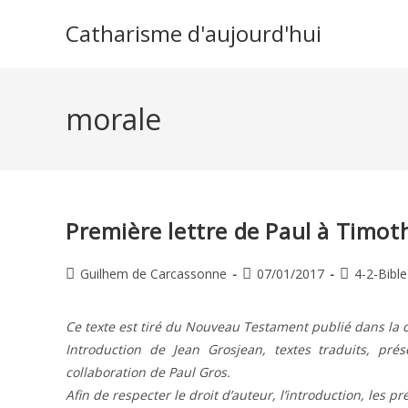
Skip
Catharisme d'aujourd'hui
to
content
morale
Première lettre de Paul à Timot
Auteur/autrice
Publication
Post
Guilhem de Carcassonne
07/01/2017
4-2-Bible
de
publiée :
category:
la
Ce texte est tiré du Nouveau Testament publié dans la c
publication :
Introduction de Jean Grosjean, textes traduits, pr
collaboration de Paul Gros.
Afin de respecter le droit d’auteur, l’introduction, les p