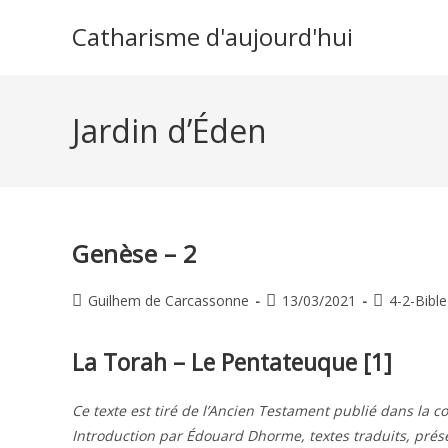
Skip
Catharisme d'aujourd'hui
to
content
Jardin d’Éden
Genèse – 2
Auteur/autrice
Publication
Post
Guilhem de Carcassonne
13/03/2021
4-2-Bible
de
publiée :
category:
la
La Torah – Le Pentateuque [1]
publication :
Ce texte est tiré de l’Ancien Testament publié dans la c
Introduction par Édouard Dhorme, textes traduits, pré