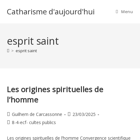
Skip
Catharisme d'aujourd'hui
to
Menu
content
esprit saint
>
esprit saint
Les origines spirituelles de
l’homme
Auteur/autrice
Publication
Guilhem de Carcassonne
23/03/2025
de
publiée :
Post
8-4-ecf- cultes publics
la
category:
publication :
Les origines spirituelles de l’homme Convergence scientifique