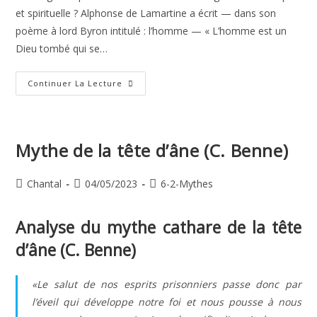
et spirituelle ? Alphonse de Lamartine a écrit — dans son
poème à lord Byron intitulé : l’homme — « L’homme est un
Dieu tombé qui se…
Les
Continuer La Lecture
Origines
Spirituelles
De
L’homme
Mythe de la tête d’âne (C. Benne)
Auteur/autrice
Publication
Post
Chantal
04/05/2023
6-2-Mythes
de
publiée :
category:
la
Analyse du mythe cathare de la tête
publication :
d’âne (C. Benne)
«
Le salut de nos esprits prisonniers passe donc par
l’éveil qui développe notre foi et nous pousse à nous