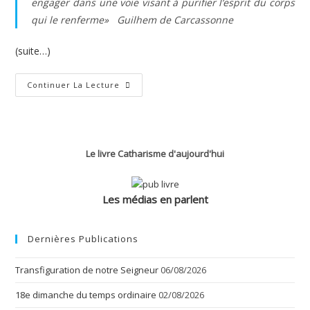
engager dans une voie visant à purifier l’esprit du corps
qui le renferme
» Guilhem de Carcassonne
(suite…)
Mythe
Continuer La Lecture
De
La
Tête
D’âne
(C.
Benne)
Le livre Catharisme d'aujourd'hui
Les médias en parlent
Dernières Publications
Transfiguration de notre Seigneur
06/08/2026
18e dimanche du temps ordinaire
02/08/2026