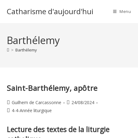
Skip
Catharisme d'aujourd'hui
to
Menu
content
Barthélemy
>
Barthélemy
Saint-Barthélemy, apôtre
Auteur/autrice
Publication
Guilhem de Carcassonne
24/08/2024
de
publiée :
Post
4-4-Année liturgique
la
category:
publication :
Lecture des textes de la liturgie