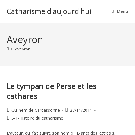
Skip
Catharisme d'aujourd'hui
to
Menu
content
Aveyron
>
Aveyron
Le tympan de Perse et les
cathares
Auteur/autrice
Publication
Guilhem de Carcassonne
27/11/2011
de
publiée :
Post
5-1-Histoire du catharisme
la
category:
publication :
L'auteur, qui fait suivre son nom (P. Blanc) des lettres s. j.