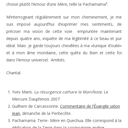
choisir plutôt l’Amour d’une Mère, telle la Pachamama³.
M’interrogeant régulièrement sur mon cheminement, je me
suis imposé aujourd’hui d’exprimer mes sentiments, de
préciser ma vision de cette voie empruntée maintenant
depuis quatre ans, inquiète de ma légitimité à ce beau et pur
idéal. Mais je garde toujours chevillées à ma «tunique d’oubli»
et à mon âme mondaine, cette quête du Bien et cette foi
dans l’Amour universel. Amitiés.
Chantal.
Yves Maris.
La résurgence cathare le Manifeste
. Le
Mercure Dauphinois 2007
Guilhem de Carcassonne.
Commentaire de l’Évangile selon
Jean
, dimanche de la Pentecôte.
Pachamama: Terre- Mère en Quechua. Elle correspond à la
déification de la Terre dans la cosmogonie andine