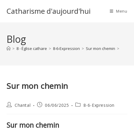
Skip
Catharisme d'aujourd'hui
to
Menu
content
Blog
>
8 - Église cathare
>
8-6-Expression
>
Sur mon chemin
>
Sur mon chemin
Auteur/autrice
Publication
Post
Chantal
06/06/2025
8-6-Expression
de
publiée :
category:
la
publication :
Sur mon chemin