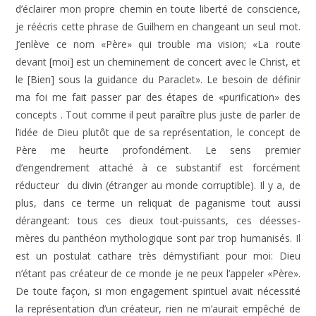
d’éclairer mon propre chemin en toute liberté de conscience,
je réécris cette phrase de Guilhem en changeant un seul mot.
J’enlève ce nom «Père» qui trouble ma vision; «La route
devant [moi] est un cheminement de concert avec le Christ, et
le [Bien] sous la guidance du Paraclet». Le besoin de définir
ma foi me fait passer par des étapes de «purification» des
concepts . Tout comme il peut paraître plus juste de parler de
l’idée de Dieu plutôt que de sa représentation, le concept de
Père me heurte profondément. Le sens premier
d’engendrement attaché à ce substantif est forcément
réducteur du divin (étranger au monde corruptible). Il y a, de
plus, dans ce terme un reliquat de paganisme tout aussi
dérangeant: tous ces dieux tout-puissants, ces déesses-
mères du panthéon mythologique sont par trop humanisés. Il
est un postulat cathare très démystifiant pour moi: Dieu
n’étant pas créateur de ce monde je ne peux l’appeler «Père».
De toute façon, si mon engagement spirituel avait nécessité
la représentation d’un créateur, rien ne m’aurait empêché de