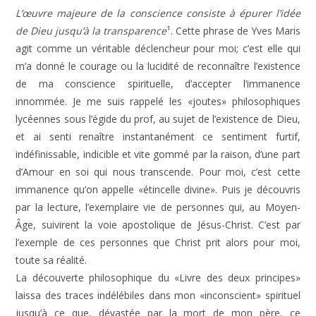
L’œuvre majeure de la conscience consiste à épurer l’idée
de Dieu jusqu’à la transparence
¹. Cette phrase de Yves Maris
agit comme un véritable déclencheur pour moi; c’est elle qui
m’a donné le courage ou la lucidité de reconnaître l’existence
de ma conscience spirituelle, d’accepter l’immanence
innommée. Je me suis rappelé les «joutes» philosophiques
lycéennes sous l’égide du prof, au sujet de l’existence de Dieu,
et ai senti renaître instantanément ce sentiment furtif,
indéfinissable, indicible et vite gommé par la raison, d’une part
d’Amour en soi qui nous transcende. Pour moi, c’est cette
immanence qu’on appelle «étincelle divine». Puis je découvris
par la lecture, l’exemplaire vie de personnes qui, au Moyen-
Âge, suivirent la voie apostolique de Jésus-Christ. C’est par
l’exemple de ces personnes que Christ prit alors pour moi,
toute sa réalité.
La découverte philosophique du «Livre des deux principes»
laissa des traces indélébiles dans mon «inconscient» spirituel
jusqu’à ce que, dévastée par la mort de mon père, ce