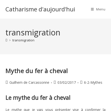
Skip
Catharisme d'aujourd'hui
to
Menu
content
transmigration
>
transmigration
Mythe du fer à cheval
Auteur/autrice
Publication
Post
Guilhem de Carcassonne
03/02/2017
6-2-Mythes
de
publiée :
category:
la
Le mythe du fer à cheval
publication :
Le mythe que je vais vous présenter vise à confirmer la