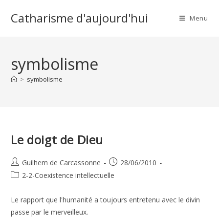
Skip
Catharisme d'aujourd'hui
to
Menu
content
symbolisme
>
symbolisme
Le doigt de Dieu
Auteur/autrice
Publication
Guilhem de Carcassonne
28/06/2010
de
publiée :
Post
2-2-Coexistence intellectuelle
la
category:
publication :
Le rapport que l'humanité a toujours entretenu avec le divin
passe par le merveilleux.