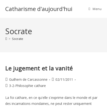
Skip
Catharisme d'aujourd'hui
to
Menu
content
Socrate
>
Socrate
Le jugement et la vanité
Auteur/autrice
Publication
Guilhem de Carcassonne
02/11/2011
de
publiée :
Post
3-2-Philosophie cathare
la
category:
publication :
La foi cathare, en ce qu'elle s'exprime dans le monde et par
des incarnations mondaines, ne peut rester uniquement