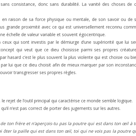
 sans consistance, donc sans durabilité. La vanité des choses de 
s, en raison de sa force physique ou mentale, de son savoir ou de 
plus grande proximité avec ce qui est universellement reconnu com
ne échelle de valeur variable et souvent égocentrique.
 ceux qui sont investis par le démiurge d’une supériorité que lui se
concept qui veut que ce dieu choisisse parmi ses propres créatur
ar hasard c’est le plus souvent la plus violente qui est choisie ou bi
é par lui que ce dieu choisit afin de mieux marquer par son inconstan
 pouvoir transgresser ses propres règles.
e rejet de l’outil principal qui caractérise ce monde semble logique.
qu’il n’est pas correct de porter des jugements sur les autres.
 de ton frère et n’aperçois-tu pas la poutre qui est dans ton œil à t
 ôter la paille qui est dans ton œil, toi qui ne vois pas la poutre q