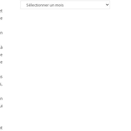
Recherche
et
par
de
date
on
 à
ce
le
ns
s,
on
ui
nt