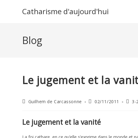
Skip
Catharisme d'aujourd'hui
to
content
Blog
Le jugement et la vani
Auteur/autrice
Publication
Post
Guilhem de Carcassonne
02/11/2011
3-
de
publiée :
categ
la
publication :
Le jugement et la vanité
La foi cathare, en ce qu’elle s’exprime dans le monde et p