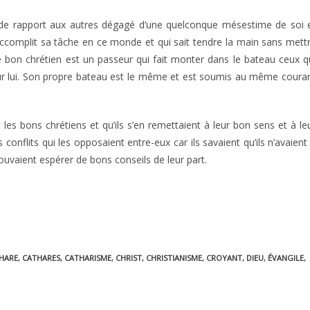
t de rapport aux autres dégagé d’une quelconque mésestime de soi 
i accomplit sa tâche en ce monde et qui sait tendre la main sans mett
e bon chrétien est un passeur qui fait monter dans le bateau ceux q
our lui. Son propre bateau est le même et est soumis au même coura
 les bons chrétiens et qu’ils s’en remettaient à leur bon sens et à le
conflits qui les opposaient entre-eux car ils savaient qu’ils n’avaient
vaient espérer de bons conseils de leur part.
HARE
,
CATHARES
,
CATHARISME
,
CHRIST
,
CHRISTIANISME
,
CROYANT
,
DIEU
,
ÉVANGILE
,