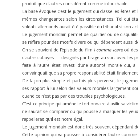
produit que d’autres considèrent comme intouchable.
La base évoquée c’est le jugement qui classe les êtres et le
mêmes changeantes selon les circonstances. Tel qui ét
soldats allemands aurait été passible du tribunal si son acte
Le jugement mondain permet de qualifier ou de disqualif
se réfère pour des motifs divers ou qui dépendent aussi 
On se souvient de l’épisode du film
I comme Icare
où des 
d’autre cobayes — désignés par tirage au sort avec les pr
faite à l’autre était investi d’une autorité morale qui, à
convainquait que sa propre responsabilité était finalemen
De façon plus simple et parfois plus perverse, le jugement
ses rapport à lui selon des valeurs morales largement sou
quand ce n’est pas par des troubles psychologiques.
C’est ce principe qui amène le tortionnaire à avilir sa vict
ne saurait se comparer ou qui pousse à masquer les yeux d
rappellerait qu’il est notre égal.
Le jugement mondain est donc très souvent dépendant de la p
Cette opinion qui va pousser à considérer l’autre comme in