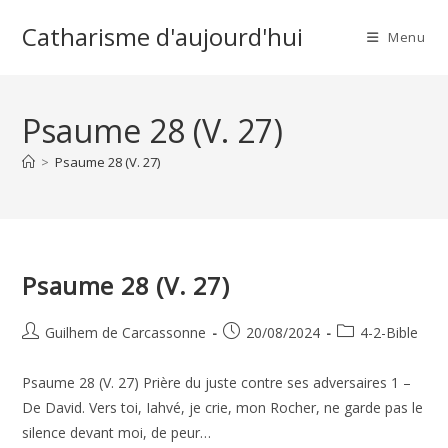
Skip
Catharisme d'aujourd'hui
to
Menu
content
Psaume 28 (V. 27)
>
Psaume 28 (V. 27)
Psaume 28 (V. 27)
Auteur/autrice
Publication
Post
Guilhem de Carcassonne
20/08/2024
4-2-Bible
de
publiée :
category:
la
Psaume 28 (V. 27) Prière du juste contre ses adversaires 1 –
publication :
De David. Vers toi, Iahvé, je crie, mon Rocher, ne garde pas le
silence devant moi, de peur…