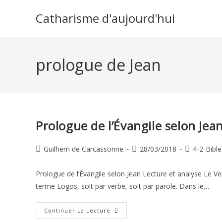
Skip
Catharisme d'aujourd'hui
to
content
prologue de Jean
Prologue de l’Évangile selon Jean
Auteur/autrice
Publication
Post
Guilhem de Carcassonne
28/03/2018
4-2-Bible
de
publiée :
category:
la
Prologue de l’Évangile selon Jean Lecture et analyse Le Ver
publication :
terme Logos, soit par verbe, soit par parole. Dans le…
Prologue
Continuer La Lecture
De