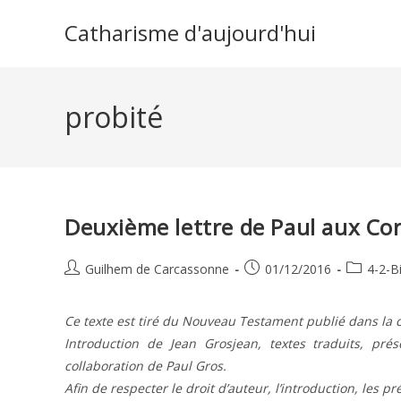
Skip
Catharisme d'aujourd'hui
to
content
probité
Deuxième lettre de Paul aux Cor
Auteur/autrice
Publication
Post
Guilhem de Carcassonne
01/12/2016
4-2-B
de
publiée :
category:
la
Ce texte est tiré du Nouveau Testament publié dans la c
publication :
Introduction de Jean Grosjean, textes traduits, pr
collaboration de Paul Gros.
Afin de respecter le droit d’auteur, l’introduction, les p