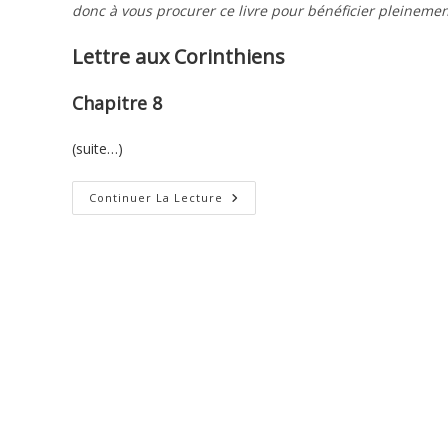
donc à vous procurer ce livre pour bénéficier pleinemen
Lettre aux Corinthiens
Chapitre 8
(suite…)
Deuxième
Continuer La Lecture
Lettre
De
Paul
Aux
Corinthiens
–
8