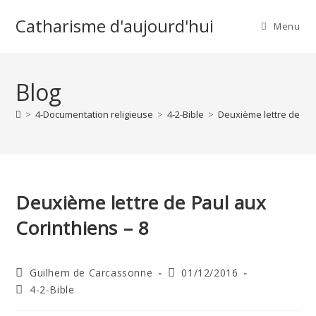
Skip
Catharisme d'aujourd'hui
to
Menu
content
Blog
>
4-Documentation religieuse
>
4-2-Bible
>
Deuxième lettre de Pau
Deuxième lettre de Paul aux
Corinthiens – 8
Auteur/autrice
Publication
Guilhem de Carcassonne
01/12/2016
de
publiée :
Post
4-2-Bible
la
category:
publication :