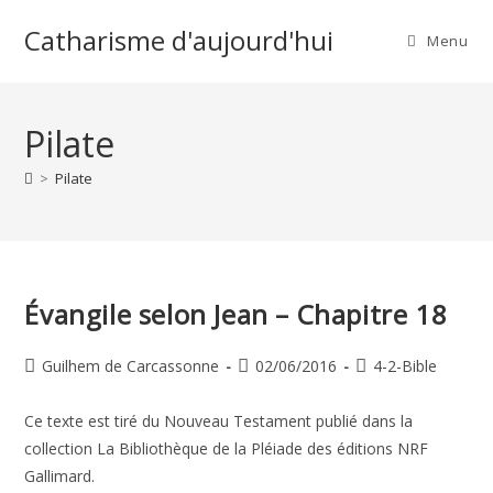
Skip
Catharisme d'aujourd'hui
to
Menu
content
Pilate
>
Pilate
Évangile selon Jean – Chapitre 18
Auteur/autrice
Publication
Post
Guilhem de Carcassonne
02/06/2016
4-2-Bible
de
publiée :
category:
la
Ce texte est tiré du Nouveau Testament publié dans la
publication :
collection La Bibliothèque de la Pléiade des éditions NRF
Gallimard.