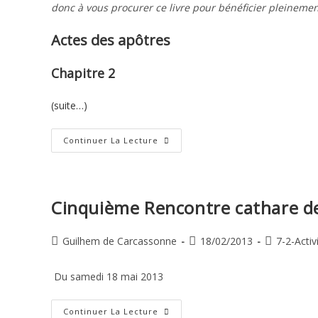
donc à vous procurer ce livre pour bénéficier pleinemen
Actes des apôtres
Chapitre 2
(suite…)
Actes
Continuer La Lecture
Des
Apôtres
–
Chapitre
2
Cinquième Rencontre cathare d
Auteur/autrice
Publication
Post
Guilhem de Carcassonne
18/02/2013
7-2-Activ
de
publiée :
category:
la
Du samedi 18 mai 2013
publication :
Cinquième
Continuer La Lecture