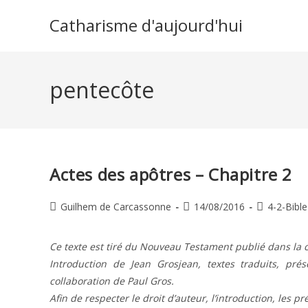
Skip
Catharisme d'aujourd'hui
to
content
pentecôte
Actes des apôtres – Chapitre 2
Auteur/autrice
Publication
Post
Guilhem de Carcassonne
14/08/2016
4-2-Bible
de
publiée :
category:
la
Ce texte est tiré du Nouveau Testament publié dans la c
publication :
Introduction de Jean Grosjean, textes traduits, pr
collaboration de Paul Gros.
Afin de respecter le droit d’auteur, l’introduction, les p