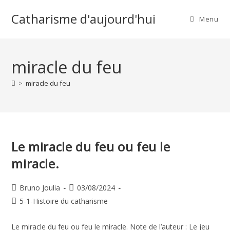
Skip
Catharisme d'aujourd'hui
to
Menu
content
miracle du feu
>
miracle du feu
Le miracle du feu ou feu le
miracle.
Auteur/autrice
Publication
Bruno Joulia
03/08/2024
de
publiée :
Post
5-1-Histoire du catharisme
la
category:
publication :
Le miracle du feu ou feu le miracle. Note de l’auteur : Le jeu