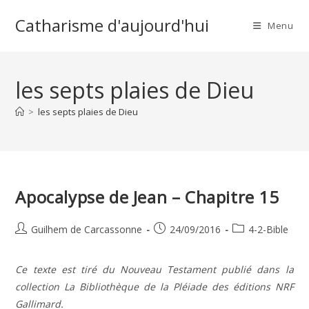
Skip
Catharisme d'aujourd'hui
to
Menu
content
les septs plaies de Dieu
>
les septs plaies de Dieu
Apocalypse de Jean – Chapitre 15
Auteur/autrice
Publication
Post
Guilhem de Carcassonne
24/09/2016
4-2-Bible
de
publiée :
category:
la
Ce texte est tiré du Nouveau Testament publié dans la
publication :
collection La Bibliothèque de la Pléiade des éditions NRF
Gallimard.