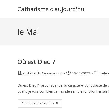
Skip
Catharisme d'aujourd'hui
to
content
le Mal
Où est Dieu ?
Auteur/autrice
Publication
Post
Guilhem de Carcassonne
19/11/2023
8-4-ec
de
publiée :
category:
la
Où est Dieu ? J’ai conscience du caractère iconoclaste d
publication :
quand je vois combien ce monde semble fonctionner sur 
Où
Continuer La Lecture
Est