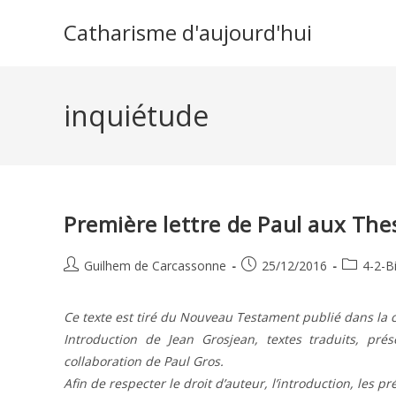
Skip
Catharisme d'aujourd'hui
to
content
inquiétude
Première lettre de Paul aux Thes
Auteur/autrice
Publication
Post
Guilhem de Carcassonne
25/12/2016
4-2-B
de
publiée :
category:
la
Ce texte est tiré du Nouveau Testament publié dans la c
publication :
Introduction de Jean Grosjean, textes traduits, pr
collaboration de Paul Gros.
Afin de respecter le droit d’auteur, l’introduction, les p