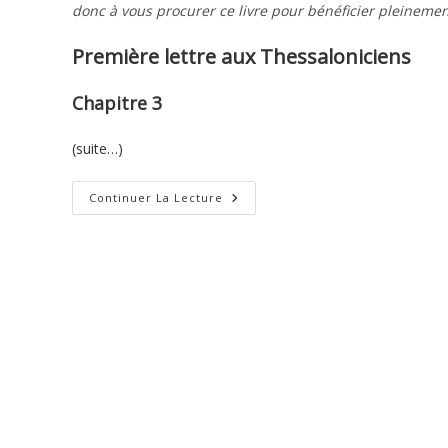
donc à vous procurer ce livre pour bénéficier pleinemen
Première lettre aux Thessaloniciens
Chapitre 3
(suite…)
Première
Continuer La Lecture
Lettre
De
Paul
Aux
Thessaloniciens
–
3