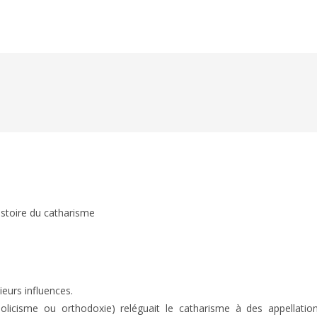
istoire du catharisme
ieurs influences.
tholicisme ou orthodoxie) reléguait le catharisme à des appellatio