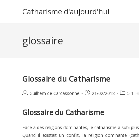
Skip
Catharisme d'aujourd'hui
to
content
glossaire
Glossaire du Catharisme
Auteur/autrice
Publication
Post
Guilhem de Carcassonne
21/02/2018
5-1-H
de
publiée :
category:
la
Glossaire du Catharisme
publication :
Face à des religions dominantes, le catharisme a subi plus
Quand il existait un conflit, la religion dominante (ca